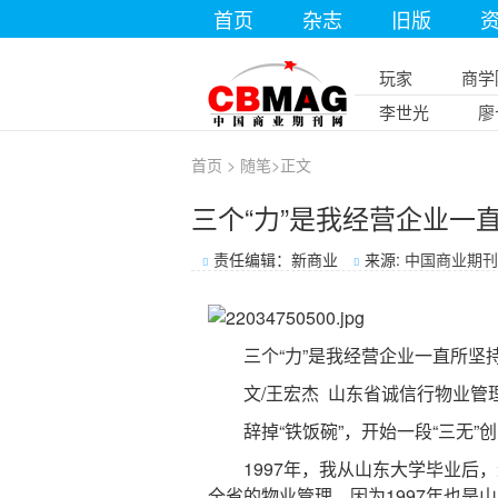
首页
杂志
旧版
玩家
商学
李世光
廖
首页
>
随笔
>
正文
三个“力”是我经营企业一
责任编辑：新商业
来源:
中国商业期刊
三个“力”是我经营企业一直所坚
文/王宏杰 山东省诚信行物业管
辞掉“铁饭碗”，开始一段“三无”
1997年，我从山东大学毕业后，
全省的物业管理。因为1997年也是