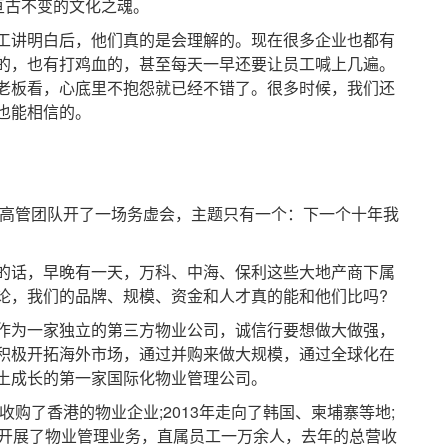
亘古不变的文化之魂。
讲明白后，他们真的是会理解的。现在很多企业也都有
的，也有打鸡血的，甚至每天一早还要让员工喊上几遍。
老板看，心底里不抱怨就已经不错了。很多时候，我们还
也能相信的。
高管团队开了一场务虚会，主题只有一个：下一个十年我
话，早晚有一天，万科、中海、保利这些大地产商下属
论，我们的品牌、规模、资金和人才真的能和他们比吗?
为一家独立的第三方物业公司，诚信行要想做大做强，
积极开拓海外市场，通过并购来做大规模，通过全球化在
土成长的第一家国际化物业管理公司。
购了香港的物业企业;2013年走向了韩国、柬埔寨等地;
区开展了物业管理业务，直属员工一万余人，去年的总营收