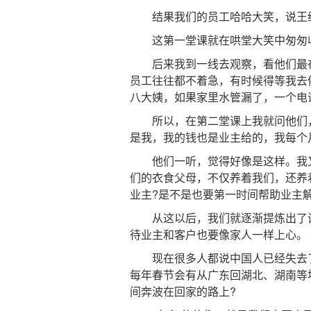
结果我们的员工哈哈大笑，说王经
这第一堂课就在哄堂大笑中匆匆收
后来我到一线去观察，看他们最在
员工往往都不着急，有时候得等我去
八大姨，如果家里水管漏了，一个电
所以，在第二堂课上我就问他们，
是我，我的钱也是业主给的，我每个
他们一听，觉得好像是这样。我又
们的衣食父母，不仅养着我们，还养
业主?是不是也要第一时间帮助业主
从这以后，我们就逐渐提炼出了诚
待业主和客户也要像家人一样上心。
现在很多人都说中国人已经失去了
每年春节会有从广东回湖北、湖南等
间奔波在回家的路上?