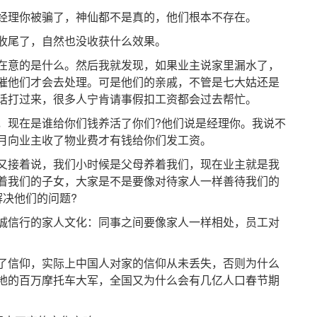
理你被骗了，神仙都不是真的，他们根本不存在。
尾了，自然也没收获什么效果。
意的是什么。然后我就发现，如果业主说家里漏水了，
催他们才会去处理。可是他们的亲戚，不管是七大姑还是
话打过来，很多人宁肯请事假扣工资都会过去帮忙。
现在是谁给你们钱养活了你们?他们说是经理你。我说不
月向业主收了物业费才有钱给你们发工资。
接着说，我们小时候是父母养着我们，现在业主就是我
着我们的子女，大家是不是要像对待家人一样善待我们的
解决他们的问题?
信行的家人文化：同事之间要像家人一样相处，员工对
信仰，实际上中国人对家的信仰从未丢失，否则为什么
地的百万摩托车大军，全国又为什么会有几亿人口春节期