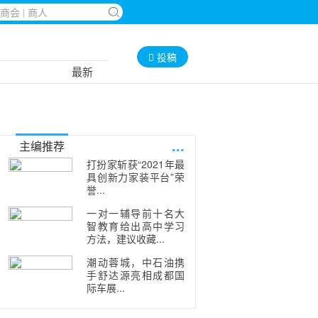
投稿
最新
...
主编推荐
打扮家斩获“2021年最
具创新力家装平台”荣
誉...
一对一辅导前十名大
智教育给出高中学习
方法，建议收藏...
潮动蓉城，中石油携
手舒达源亮相成都国
际车展...