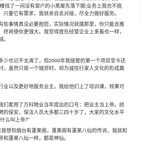
字楼找了一间没有窗户的小黑屋先落下脚;业务上我也不挑
，只要它有需求，我就亲自去对接，尽全力做好服务。
些事情真没必要抱怨，实际情况就摆那里，你只能去推
，终将使你更强大。我觉得放在经营企业上来看也一样，
越。
也记不太清了，但2000年我接管的第一个项目至今还
村，虽然只是一个城郊村，却为诚信行家人文化的形成奠
业以及更好地服务业主，我给他们上了培训课，效果可
们套用了万科物业当年提出的口号：把业主当上帝。结
聘的保安、保洁人员大多都三四十岁了，大家的文化水平
什么叫上帝?”
我想到烟台有蓬莱阁，蓬莱阁有蓬莱八仙的传说，我就和
帝和蓬莱八仙一样，都是神仙。