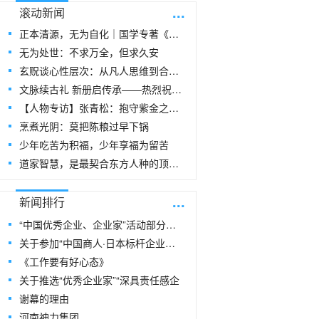
...
滚动新闻
正本清源，无为自化｜国学专著《玄贶思想》
无为处世：不求万全，但求久安
玄贶谈心性层次：从凡人思维到合道思维
文脉续古礼 新册启传承——热烈祝贺玄
【人物专访】张青松：抱守紫金之阳，在周易
烹煮光阴：莫把陈粮过早下锅
少年吃苦为积福，少年享福为留苦
道家智慧，是最契合东方人种的顶级生命指
...
新闻排行
“中国优秀企业、企业家”活动部分风采
关于参加“中国商人·日本标杆企业研修
《工作要有好心态》
关于推选“优秀企业家”“深具责任感企
谢幕的理由
河南神力集团