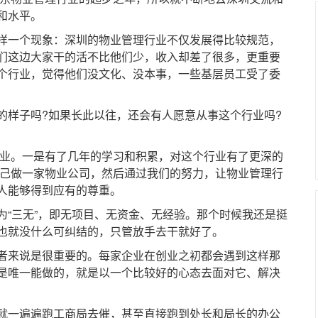
和水平。
一个现象：深圳的物业管理行业不仅发展得比较规范，
们这边大家干的活不比他们少，收入却差了很多，更重要
个行业，觉得他们没文化、没本事，一些基层员工受了委
样子吗?如果长此以往，还会有人愿意从事这个行业吗?
业。一是有了几年的学习和积累，对这个行业有了更深的
自己做一家物业公司，然后通过我们的努力，让物业管理行
人能够得到应有的尊重。
三无”，即无项目、无资金、无经验。那个时候我还是挺
也就没什么可纠结的，只管放手去干就好了。
来说是很重要的。每家企业在创业之初都会遇到这样那
是唯一能做的，就是以一个比较好的心态去面对它、解决
一遍遍跑工商局去催，甚至直接跑到处长和局长的办公