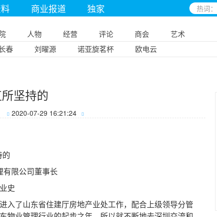
资料
商业报道
独家
院
人物
经营
评论
商会
艺术
长春
刘曜源
诺亚旋茗杯
欧电云
直所坚持的
2020-07-29 16:21:24
持的
理有限公司董事长
创业史
进入了山东省住建厅房地产业处工作，配合上级领导分管
山东物业管理行业的起步之年，所以就不断地去深圳交流和