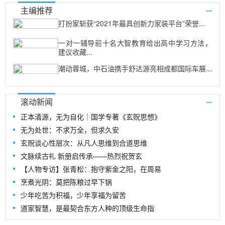
...
主编推荐
打扮家斩获“2021年最具创新力家装平台”荣誉...
一对一辅导前十名大智教育给出高中学习方法，
建议收藏...
潮动蓉城，中石油携手舒达源亮相成都国际车展...
...
滚动新闻
正本清源，无为自化｜国学专著《玄贶思想》
无为处世：不求万全，但求久安
玄贶谈心性层次：从凡人思维到合道思维
文脉续古礼 新册启传承——热烈祝贺玄
【人物专访】张青松：抱守紫金之阳，在周易
烹煮光阴：莫把陈粮过早下锅
少年吃苦为积福，少年享福为留苦
道家智慧，是最契合东方人种的顶级生命指