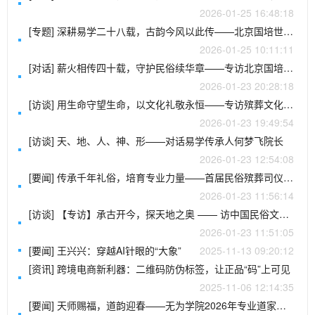
2026-01-25 16:48:18
[专题] 深耕易学二十八载，古韵今风以此传——北京国培世纪教育科学技术院特聘易量子为副院长，助力国学教育传承
2026-01-25 10:11:11
[对话] 薪火相传四十载，守护民俗续华章——专访北京国培世纪教育科学技术院玄贶院长
2026-01-23 20:28:18
[访谈] 用生命守望生命，以文化礼敬永恒——专访殡葬文化传承者刘春雨先生
2026-01-23 19:49:54
[访谈] 天、地、人、神、形——对话易学传承人何梦飞院长
2026-01-23 12:54:08
[要闻] 传承千年礼俗，培育专业力量——首届民俗殡葬司仪师培训在聊城圆满结业
2026-01-23 11:56:14
[访谈] 【专访】承古开今，探天地之奥 —— 访中国民俗文化推动者、易学专家刘易
2026-01-23 11:51:05
[要闻] 王兴兴：穿越AI针眼的“大象”
2025-11-13 09:20:12
[资讯] 跨境电商新利器：二维码防伪标签，让正品“码”上可见
2025-11-06 12:14:35
[要闻] 天师赐福，道韵迎春——无为学院2026年专业道家合体字春联荣耀面世