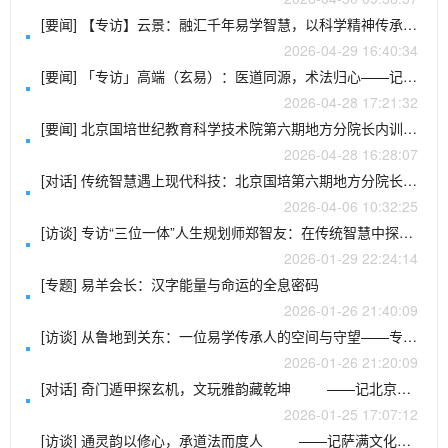
[要闻] 【专访】云景：融汇千年易学智慧，以科学精神传承东方人居环境艺术
2026-04-29 16:40:34
[要闻] 「专访」高端（玄易）：医道同源，术法归心——记华山派第二十四代传人的易医济世路
2026-04-28 17:21:32
[要闻] 北京国培世纪教育科学技术院第六期地方分院长内训班圆满结业
2026-04-28 16:28:07
[对话] 传统智慧遇上现代科技：北京国培第六期地方分院长集训即将启幕，玄贶院长亲授《直断与化解》
2026-04-06 10:32:25
[访谈] 专访“三位一体”人生规划师郑智友：在传统智慧中探寻现代生活的锚点
2026-01-29 22:24:14
[专题] 易羊会长：汉字能量与命运的全息密码
2026-01-26 21:40:09
[访谈] 从鲁地到关东：一位易学传承人的空间与守望——专访庞太庚先生
2026-01-26 21:20:09
[对话] 奇门遁甲探玄机，文玩雅韵藏乾坤 ——记北京国培世纪教育科学技术院吉林省长春市分院院长李志寰
2026-01-25 17:07:12
[访谈] 通灵韵以修心，承道法而度人 ——记萨满文化传承者、北京国培世纪教育科学技术院长春分院长王明月女士