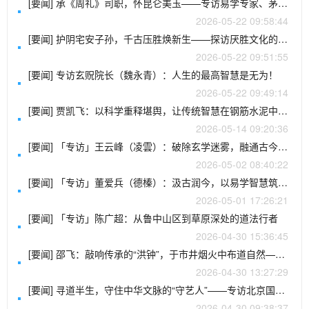
[要闻] 承《周礼》司职，怀昆仑美玉——专访易学专家、茅山上清派79代弟子司瑶
2026-05-22 09:58:44
[要闻] 护阴宅安子孙，千古压胜焕新生——探访厌胜文化的现代传承与无为学院文创的破局之路
2026-05-22 09:51:55
[要闻] 专访玄贶院长（魏永青）：人生的最高智慧是无为！
2026-05-22 09:49:14
[要闻] 贾凯飞：以科学重释堪舆，让传统智慧在钢筋水泥中“去魅”新生——记北京国培世纪教育科学技术院咸阳市分院院长贾凯飞
2026-05-14 09:20:36
[要闻] 「专访」王云峰（凌雲）：破除玄学迷雾，融通古今之境——专访北京国培世纪教育科学技术院山东济南市分院长
2026-05-02 08:40:22
[要闻] 「专访」董爱兵（德榛）：汲古润今，以易学智慧筑基现代人生——专访北京国培世纪教育科技学院内蒙古二连浩特分院长
2026-05-01 17:26:21
[要闻] 「专访」陈广超：从鲁中山区到草原深处的道法行者
2026-04-30 15:36:45
[要闻] 邵飞：敲响传承的“洪钟”，于市井烟火中布道自然——专访道教混元派二十六代掌门人、国学文化传承师
2026-04-30 13:27:29
[要闻] 寻道半生，守住中华文脉的“守艺人”——专访北京国培世纪教育科学技术院江苏省苏州市分院院长徐榕江
2026-04-30 09:38:37