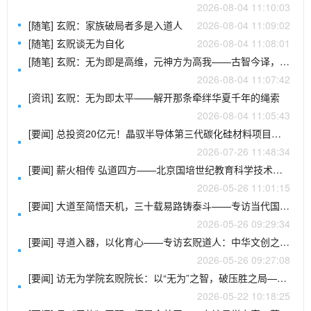
2026-08-04 11:10:03
[随笔] 玄贶：家族破局者多是入道人
2026-08-04 11:09:02
[随笔] 玄贶谈无为自化
2026-08-04 11:08:01
[随笔] 玄贶：无为即是高维，元神方为高我——古智今译，万法归宗
2026-08-04 11:07:42
[资讯] 玄贶：无为即太平——解开那条牵绊华夏千年的绳索
2026-08-04 11:05:43
[要闻] 总投资20亿元！晶驭半导体第三代碳化硅材料项目落户青岛西海岸
2026-07-26 11:48:34
[要闻] 薪火相传 弘道四方——北京国培世纪教育科学技术院第六批地方研学基地正式挂牌成立
2026-05-26 11:01:15
[要闻] 大道至简悟天机，三十载易路铸泰斗——专访当代国学泰斗、易量子老师王开勇
2026-05-26 09:29:34
[要闻] 寻道入器，以化育心——专访玄贶道人：中华文创之根，尽在“道”中
2026-05-26 09:27:08
[要闻] 访无为学院玄贶院长：以“无为”之智，破压胜之局——探寻文创传承的千年回响
2026-05-22 10:18:25