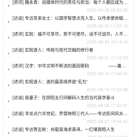
[资讯] 魏永青：自媒体时代的责任与担当：每个人都应成为正能量的传播者
2025-08-28 08:52:30
[访谈] 专访至来女士：以国学智慧点亮人生，以传承使命赋能未来
2025-08-26 11:55:16
[述评] 玄贶：福不可享尽，势不可使尽，话不可说尽，人不可做绝
2025-08-24 10:14:14
[访谈] 玄贶道人：传统与现代交融的修行者
2025-08-21 17:16:50
[述评] 汉字：中华文明不断流的基因密码 ——兼论易羊会长“正道传承”说
2025-08-16 17:46:46
[述评] 玄贶道人：道的最高境界是“无为”
2025-08-16 15:02:38
[访谈] 易量子：在阴阳五行间解码人生的当代易学泰斗
2025-08-08 11:56:31
[访谈] 寻龙点穴半世纪，罗盘映照三代人——专访民间风水师李阳忍先生
2025-08-07 18:04:42
[访谈] 专访贺志彬：卅载易海求真谛，一灯堪舆照人生