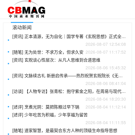
滚动新闻
[资讯] 正本清源，无为自化｜国学专著《玄贶思想》正式全网发布
2026-08-07 12:54:08
[随笔] 无为处世：不求万全，但求久安
2026-08-07 11:17:52
[资讯] 玄贶谈心性层次：从凡人思维到合道思维
2026-08-06 15:45:32
[资讯] 文脉续古礼 新册启传承——热烈祝贺玄贶院长《无为文创器物安奉科仪全书》定稿完成
2026-08-06 08:41:04
[访谈] 【人物专访】张青松：抱守紫金之阳，在周易与现代科学间行走的“憨山”行者
2026-08-04 18:20:30
[述评] 烹煮光阴：莫把陈粮过早下锅
2026-08-04 11:12:14
[述评] 少年吃苦为积福，少年享福为留苦
2026-08-04 11:11:55
[随笔] 道家智慧，是最契合东方人种的顶级生命指导思想