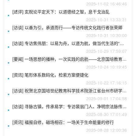
2025-11-02 16:46:46
[述评] 玄贶论平定天下：以道德经之智，息干戈治乱
2025-10-31 13:33:31
[访谈] 以善为引，承道而行——专访传统文化践行者张荣卿
2025-10-31 10:30:00
[访谈] 专访焦伟朋：以易为舟，以道为航，做当代生活的“三才调和者”
2025-10-29 17:59:07
[要闻] 一场思想的播种，一次实践的启航——北京国培教育第四期地方分院长“人生规划师”内训侧记
2025-10-24 10:19:45
[资讯] 笔形体系数码化，检索方案便捷化
2025-10-22 17:16:15
[访谈] 祝贺北京国培世纪教育科学技术院浙江省台州市研学基地成立 ——兼记负责人、分会长郑智友的使命与担当
2025-09-01 17:04:58
[访谈] 寻脉古镇，传承易学：专访裴翁门人、净明宗法脉传人何梦飞道长
2025-08-30 17:01:49
[资讯] 福报自修，磁场相召：一场关于生命能量的修行
2025-08-28 12:00:36