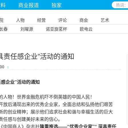
资料
商业报道
独家
院
人物
经营
评论
商会
艺术
长春
刘曜源
诺亚旋茗杯
欧电云
深具责任感企业”活动的通知
:00
任感企业”
活动的
通知
的人物！世界金融危机吓不倒英雄的中国人民！
开放后涌现出来的优秀企业家，全面总结和弘扬他们艰苦
新的创业精神；展示他们追求社会和谐与幸福生活的巨大
责任感与创建美好未来的信心。
《中国商人》杂志社
隆重推选
——
“优秀企业家”“ 深具责任