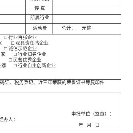
传 真
所属行业
活动费
总计：
元整
□
行业百强企业
家
□
深具责任感企业
□
诚信示范企业
业家
□
行业知名企业
□
民营优秀企业
业家
□
行业自主创新企业
代码证、税务登记、近三年荣获的荣誉证书等复印件
申报单位（签章）：
经办人：
年
月
日