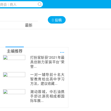
投稿
最新
...
主编推荐
打扮家斩获“2021年最
具创新力家装平台”荣
誉...
一对一辅导前十名大
智教育给出高中学习
方法，建议收藏...
潮动蓉城，中石油携
手舒达源亮相成都国
际车展...