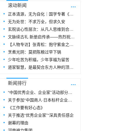
...
滚动新闻
正本清源，无为自化｜国学专著《玄贶思想》
无为处世：不求万全，但求久安
玄贶谈心性层次：从凡人思维到合道思维
文脉续古礼 新册启传承——热烈祝贺玄
【人物专访】张青松：抱守紫金之阳，在周易
烹煮光阴：莫把陈粮过早下锅
少年吃苦为积福，少年享福为留苦
道家智慧，是最契合东方人种的顶级生命指
...
新闻排行
“中国优秀企业、企业家”活动部分风采
关于参加“中国商人·日本标杆企业研修
《工作要有好心态》
关于推选“优秀企业家”“深具责任感企
谢幕的理由
河南神力集团