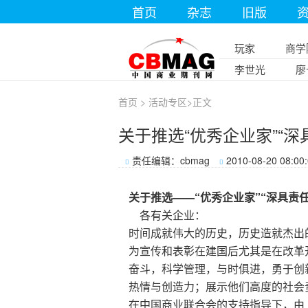
首页
杂志
旧版
玩家
商学
李世光
廖
首页
>
活动专区
>
正文
关于推选“优秀企业家”“
责任编辑：cbmag
2010-08-20 08:00
关于
推选——
“优秀企业家”
“深具责
各有关企业：
时间成就伟大的历史，历史造就杰出
为宣传和表彰在建国后尤其是在改革
奋斗，科学管理，与时俱进，勇于创
热情与创造力；展示他们高度的社会
在中国商业联合会的支持指导下，由