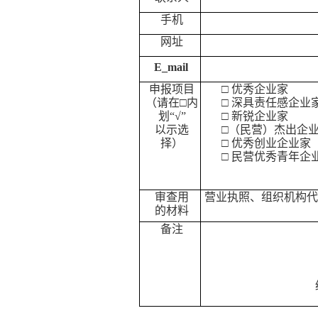
手机
网址
E_mail
申报项目
□
优秀企业家
（请在□内
□
深具责任感企业
划“√”
□
新锐企业家
以示选
□（
民营）杰出企
择）
□
优秀创业企业家
□ 民营优秀青年企
审查用
营业执照、组织机构
的材料
备注