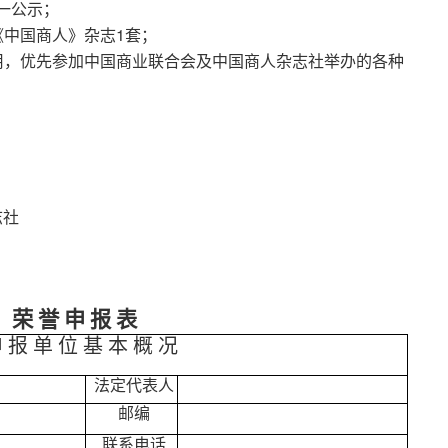
一公示；
《中国商人》杂志1套；
用，优先参加中国商业联合会及中国商人杂志社举办的各种
杂志社
荣 誉 申 报 表
 报 单 位 基 本 概 况
法定代表人
邮编
联系电话