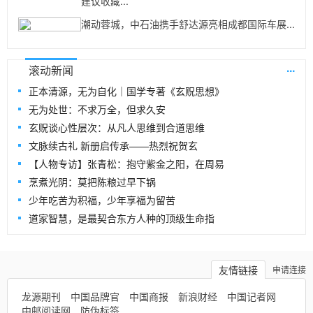
建议收藏...
潮动蓉城，中石油携手舒达源亮相成都国际车展...
...
滚动新闻
正本清源，无为自化｜国学专著《玄贶思想》
无为处世：不求万全，但求久安
玄贶谈心性层次：从凡人思维到合道思维
文脉续古礼 新册启传承——热烈祝贺玄
【人物专访】张青松：抱守紫金之阳，在周易
烹煮光阴：莫把陈粮过早下锅
少年吃苦为积福，少年享福为留苦
道家智慧，是最契合东方人种的顶级生命指
友情链接
申请连接
龙源期刊
中国品牌官
中国商报
新浪财经
中国记者网
中邮阅读网
防伪标签