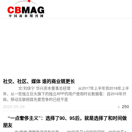
社交、社区、媒体 谁的商业链更长
文/刘佳宁 华兴资本董事总经理 从2017年上半年到2018年上半
年，从一些独立巨头旗下的独立APP的用户使用时长数据看：自2016年开
始，移动互联网首先要竞争的已经不是
2020-05-24
250
“一点奢侈主义”：选择了90、95后，就是选择了和时间做
朋友
文/李楠 原魅族高级副总裁 “80后每花1块钱的同时，90后会花4