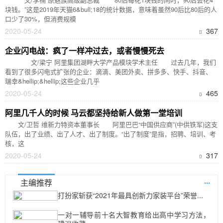
块钱。”这是2019年天猫6&bull;18的统计数据，意味着虽然90后比80后的人
口少了30%，但消费规模
2020-05-24
367
企业闪电战：疯了一样冲过去，或者慢慢死去
文/梁宁 阿里集团湖畔大学产品模块学术主任 过去几年，我们
看到了很多闪电式扩张的企业：滴滴、美团外卖、拼多多、快手、抖音、
瑞幸&hellip;&hellip;这些企业几乎
2020-05-24
465
阿里几千人的时候 马云都坚持给新人做第一堂培训
文/卫哲 维新力特资本董事长 阿里巴巴“中国供应商”(中供铁军)这支
队伍，出了业绩、出了人才、出了制度。“出了制度”是指，招聘、培训、考
核，这
2020-05-24
317
...
主编推荐
打扮家斩获“2021年最具创新力家装平台”荣誉...
一对一辅导前十名大智教育给出高中学习方法，