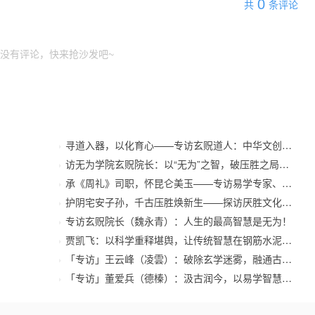
0
共
条评论
没有评论，快来抢沙发吧~
寻道入器，以化育心——专访玄贶道人：中华文创之根，尽
访无为学院玄贶院长：以“无为”之智，破压胜之局——
承《周礼》司职，怀昆仑美玉——专访易学专家、茅山
护阴宅安子孙，千古压胜焕新生——探访厌胜文化的现
专访玄贶院长（魏永青）：人生的最高智慧是无为！
贾凯飞：以科学重释堪舆，让传统智慧在钢筋水泥中“去
「专访」王云峰（凌雲）：破除玄学迷雾，融通古今之境——
「专访」董爱兵（德榛）：汲古润今，以易学智慧筑基现代人