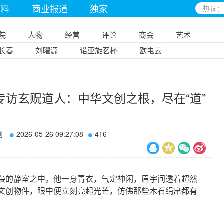
资料
商业报道
独家
院
人物
经营
评论
商会
艺术
长春
刘曜源
诺亚旋茗杯
欧电云
访玄贶道人：中华文创之根，尽在“道”
刊
2026-05-26 09:27:08
416
的静室之中。他一身青衣，气定神闲，眉宇间透着超然
文创物件，眼中便立刻亮起光芒，仿佛那些木石绢帛都有