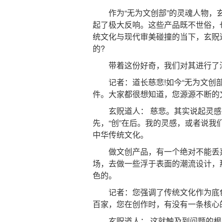
作为“无为文创部”的灵魂人物，玄
起了极大反响。这些产品既不世俗，
统文化与现代审美碰撞的当下，玄贶
的?
带着这份好奇，我们对其进行了
记者：道长慈悲!如今“无为文创部
件。大家都很想知道，您源源不断的
玄贶道人： 慈悲。其实说起灵感，
先，“创”在后。我的灵感，或者说
中华传统文化。
做文创产品，有一个绝对不能丢弃
场，去做一些浮于表面的潮流设计，那
色的。
记者：您强调了传统文化作为底色
百家，您在创作时，有没有一条核心
玄贶道人： 这就触及到问题的根