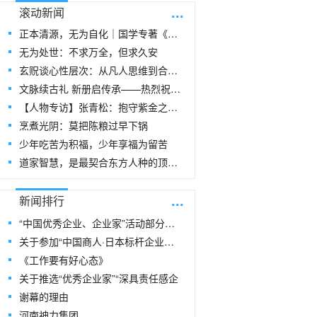
...
滚动新闻
正本清源，无为自化｜国学专著《玄贶思想》
无为处世：不求万全，但求久安
玄贶谈心性层次：从凡人思维到合道思维
文脉续古礼 新册启传承——热烈祝贺玄
【人物专访】张青松：抱守紫金之阳，在周易
烹煮光阴：莫把陈粮过早下锅
少年吃苦为积福，少年享福为留苦
道家智慧，是最契合东方人种的顶级生命指
...
新闻排行
“中国优秀企业、企业家”活动部分风采
关于参加“中国商人·日本标杆企业研修
《工作要有好心态》
关于推选“优秀企业家”“深具责任感企
谢幕的理由
河南神力集团