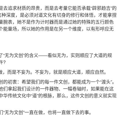
追求材质的昂贵，而是去考量它能否承载“辟邪趋吉”的
。这种深度，是必须对道文化有切身的修行和体悟，才能拿捏
量腕表，她不是作为计时器而是通过她的特殊的五行颜色
个能量场，所以她的作用是在另一个维度，以有形呼应无
无为文创”的含义——看似无为，实则顺应了大道的规
许?
做，而是不妄为。不妄为，就是顺应大道，顺应自然。
初衷：希望我们的每一件文创，都能成为一个“渡头”。
他们拿起我们设计的一件器物、一幅卷轴时，如果能在这
中华传统文化中“道”的根脉，那么，这件文创的意义就实现
无为文创”一直在做，也将一直做下去的事。