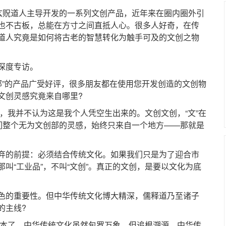
贶道人主导开发的一系列文创产品，近年来在圈内圈外引
也不古板，总能在方寸之间直抵人心。很多人好奇，在传
道人究竟是如何将古老的智慧转化为触手可及的文创之物
深度专访。
”的产品广受好评，很多朋友都在使用您开发创造的文创物
文创灵感究竟来自哪里?
我并不认为这是我个人凭空生出来的。文创文创，“文”在
我们整个无为文创部的灵感，始终只来自一个地方——那就是
的前提：必须结合传统文化。如果我们只是为了迎合市
叫“工业品”，不叫“文创”。真正的文创，是要以文化为底
的重要性。但中华传统文化博大精深，儒释道乃至诸子
的主线?
本了。中华传统文化虽然包罗万象，但追根溯源，中华传