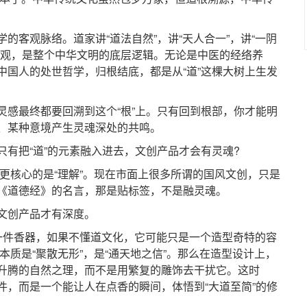
客观脉络。道家讲“道法自然”，讲“天人合一”，讲“一阴
宙观，是整个中华文明的底层逻辑。无论是中医的经络养
中国人的处世哲学，归根结底，都是从“道”这棵大树上生发
最终都要回溯到这个“根”上。只有回到根部，你才能明
、某种意境产生灵魂深处的共鸣。
把“道”的元素融入进去，文创产品才会有灵魂?
核心的是“理解”。现在市面上很多所谓的国风文创，只是
《道德经》的名言，那是贴标签，不是融灵魂。
创产品才有深度。
件香器，如果不懂道文化，它可能只是一个造型奇特的容
本质是“聚散无形”，是“通天地之信”。那么在造型设计上，
升腾的自然之理，而不是用繁复的雕饰去干扰它。这时
件，而是一个能让人在点香的瞬间，体悟到“大道至简”的修