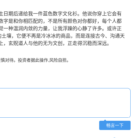
日期后递给我一件蓝色数字文化衫。他说你穿上它会有
数字是和你相匹配的，不是所有颜色对你都好，每个人都
觉一种温润内敛的力量，让我浮躁的心静了许多。或许正
”的土壤，它便不再是冷冰冰的商品，而是连接古今、沟通天
上，玄贶道人与他的无为文创，正走得沉稳而深远。
谨慎对待。投资者据此操作,风险自担。
畅言一下