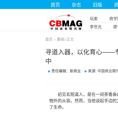
首页
杂志
旧版
玩家
商学
李世光
廖
首页
>
要闻
>
正文
寻道入器，以化育心——专
中
责任编辑：新商业
来源:
中国商业期
初见玄贶道人，是在一间茶香袅袅
物外的从容。然而，当他谈起手边的
了生命。