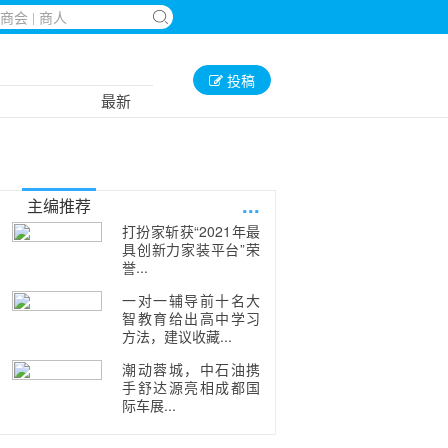
投稿
最新
...
主编推荐
打扮家斩获“2021年最
具创新力家装平台”荣
誉...
一对一辅导前十名大
智教育给出高中学习
方法，建议收藏...
潮动蓉城，中石油携
手舒达源亮相成都国
际车展...