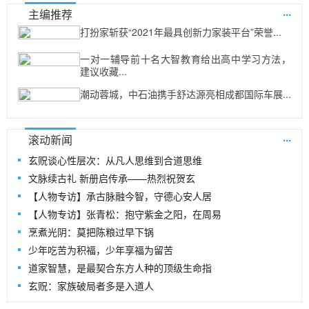
...
主编推荐
打扮家斩获“2021年最具创新力家装平台”荣誉...
一对一辅导前十名大智教育给出高中学习方法，
建议收藏...
潮动蓉城，中石油携手舒达源亮相成都国际车展...
...
滚动新闻
玄贶谈心性层次：从凡人思维到合道思维
文脉续古礼 新册启传承——热烈祝贺玄
【人物专访】承古脉融今智，守德心安人居
【人物专访】张青松：抱守紫金之阳，在周易
烹煮光阴：莫把陈粮过早下锅
少年吃苦为积福，少年享福为留苦
道家智慧，是最契合东方人种的顶级生命指
玄贶：家族破局者多是入道人