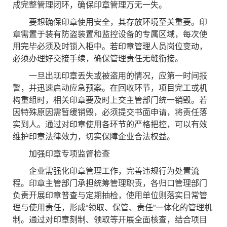
成完整管理闭环，确保印章管理万无一失。
要想确保印章使用安全，其存放环境至关重要。印
章需置于装有防盗装置和监控设备的专属区域，每次使
用完毕必须及时锁入柜中。若印章管理人员岗位变动，
必须办理好交接手续，确保管理责任无缝衔接。​
一旦出现印章丢失或被盗用的情况，应第一时间报
警，并迅速启动应急预案。在回收环节，项目完工或机
构重组时，相关印章要及时上交主管部门统一销毁。若
因特殊原因需暂缓销毁，必须提交书面申请，将责任落
实到人。通过对印章使用各环节的严格把控，可以有效
维护印章法律效力，切实保障企业合法权益。
加强印章专项监督检查
企业需强化印章管理工作，完善违规行为处置流
程。印章主管部门承担统筹管理职责，各归口管理部门
负责开展印章普查与定期抽检，使用单位则落实日常管
理与使用责任，形成“领取、保管、责任”一体化的管理机
制。通过对印章刻制、领取等开展全面核查，结合项目