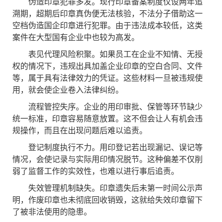
伪造印章犯罪多发。现行印章备案制度仅设两年追
溯期，超期后印章真伪便无法核验，不法分子借助这一
空档伪造国企印章进行犯罪。由于违法成本较低，这类
案件在大型国有企业中也较为高发。
表见代理风险积聚。如果员工在企业不知情、无授
权的情况下，违规出具加盖企业印章的空白合同、文件
等，属于具有法律效力的凭证。这些材料一旦被违规使
用，就会使企业卷入法律纠纷。
流程管控失序。企业的用印审批、保管等环节缺少
统一标准，印章容易随意放置。这不但会让人有机会违
规操作，而且在出现问题后难以追责。
登记制度执行不力。用印登记若出现漏记、误记等
情况，会使记录与实际用印情况脱节。这种偏差不仅削
弱了监督工作的实效性，也难以进行事后追责。
失效管理机制缺失。印章遗失后未第一时间公示声
明，作废印章也未彻底回收销毁，这就给失效印章留下
了被非法使用的隐患。