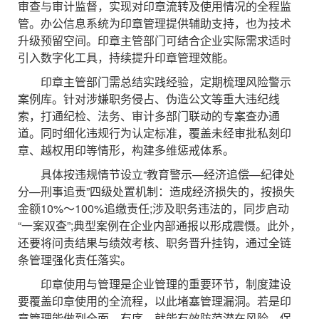
审查与审计监督，实现对印章流转及使用情况的全程监
管。办公信息系统为印章管理提供辅助支持，也为技术
升级预留空间。印章主管部门可结合企业实际需求适时
引入数字化工具，持续提升印章管理效能。
印章主管部门需总结实践经验，定期梳理风险警示
案例库。针对涉嫌职务侵占、伪造公文等重大违纪线
索，打通纪检、法务、审计多部门联动的专案查办通
道。同时细化违规行为认定标准，覆盖未经审批私刻印
章、越权用印等情形，构建多维惩戒体系。
具体按违规情节设立“教育警示—经济追偿—纪律处
分—刑事追责”四级处置机制：造成经济损失的，按损失
金额10%～100%追缴责任;涉及职务违法的，同步启动
“一案双查”;典型案例在企业内部通报以形成震慑。此外，
还要将问责结果与绩效考核、职务晋升挂钩，通过全链
条管理强化责任落实。
印章使用与管理是企业管理的重要环节，制度建设
要覆盖印章使用的全流程，以此堵塞管理漏洞。若是印
章管理能做到全面、有序，就能有效防范潜在风险，保