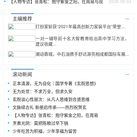
【人物专访】张青松：抱守紫金之阳，在周易与现
2026-08-04
...
主编推荐
打扮家斩获“2021年最具创新力家装平台”荣誉...
一对一辅导前十名大智教育给出高中学习方法，
建议收藏...
潮动蓉城，中石油携手舒达源亮相成都国际车展...
...
滚动新闻
正本清源，无为自化｜国学专著《玄贶思想》
无为处世：不求万全，但求久安
玄贶谈心性层次：从凡人思维到合道思维
文脉续古礼 新册启传承——热烈祝贺玄
【人物专访】张青松：抱守紫金之阳，在周易
烹煮光阴：莫把陈粮过早下锅
少年吃苦为积福，少年享福为留苦