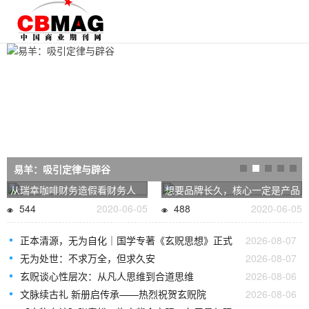
易羊：吸引定律与辟谷
从瑞幸咖啡财务造假看财务人
想要品牌长久，核心一定是产品
544
2020-06-05
488
2020-06-05
正本清源，无为自化｜国学专著《玄贶思想》正式
2026-08-07
无为处世：不求万全，但求久安
2026-08-07
玄贶谈心性层次：从凡人思维到合道思维
2026-08-06
文脉续古礼 新册启传承——热烈祝贺玄贶院
2026-08-06