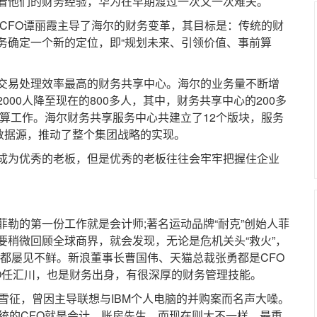
着他们的财务经验，华为在早期渡过一次又一次难关。
CFO谭丽霞主导了海尔的财务变革，其目标是：传统的财
务确定一个新的定位，即“规划未来、引领价值、事前算
易处理效率最高的财务共享中心。海尔的业务量不断增
00人降至现在的800多人，其中，财务共享中心的200多
核算工作。海尔财务共享服务中心共建立了12个版块，服务
心数据源，推动了整个集团战略的实现。
为优秀的老板，但是优秀的老板往往会牢牢把握住企业
的第一份工作就是会计师;著名运动品牌“耐克”创始人菲
要稍微回顾全球商界，就会发现，无论是危机关头“救火”，
例都屡见不鲜。新浪董事长曹国伟、天猫总裁张勇都是CFO
EO任汇川，也是财务出身，有很深厚的财务管理技能。
征，曾因主导联想与IBM个人电脑的并购案而名声大噪。
统的CFO就是会计、账房先生，而现在则大不一样，最重