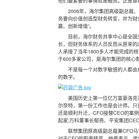
他们最紧要的事情就是融资。正是靠
2006年，海尔集团高级副总裁、
务要向价值创造型财务转变，并为财
赢、创新增值”。
目前，海尔财务共享中心是全国交
长，但财务体系的人员反而从原来的20
人承接了当年1800多人才能完成的
于600多家公司，是海尔集团的核
不是每一个对数字敏感的人都会成
的数字。
美国历史上第一位亿万富豪洛克菲勒
尔奈特，第一份工作也是会计师。只
还是顺利升迁，CFO接替CEO的案
起家;万科董事长郁亮、平安集团C
联想集团原高级副总裁兼CFO马雪
对于CFO的职责转变，她曾表示，传