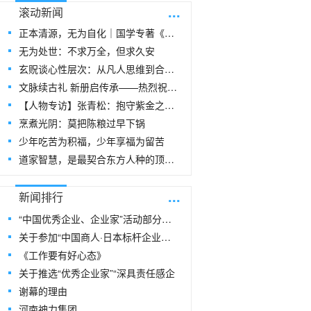
...
滚动新闻
正本清源，无为自化｜国学专著《玄贶思想》
无为处世：不求万全，但求久安
玄贶谈心性层次：从凡人思维到合道思维
文脉续古礼 新册启传承——热烈祝贺玄
【人物专访】张青松：抱守紫金之阳，在周易
烹煮光阴：莫把陈粮过早下锅
少年吃苦为积福，少年享福为留苦
道家智慧，是最契合东方人种的顶级生命指
...
新闻排行
“中国优秀企业、企业家”活动部分风采
关于参加“中国商人·日本标杆企业研修
《工作要有好心态》
关于推选“优秀企业家”“深具责任感企
谢幕的理由
河南神力集团