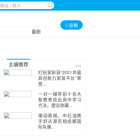
投稿
最新
...
主编推荐
打扮家斩获“2021年最
具创新力家装平台”荣
誉...
一对一辅导前十名大
智教育给出高中学习
方法，建议收藏...
潮动蓉城，中石油携
手舒达源亮相成都国
际车展...