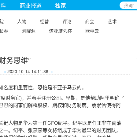
资料
商业报道
独家
院
人物
经营
评论
商会
艺术
长春
刘曜源
诺亚旋茗杯
欧电云
财务思维”
2020-10-14 14:11:36
名度和重要性，恐怕是不亚于马云的。
席财务官)，并着手注册公司。早期，是他帮助阿里明确了
巴巴的同事们解释股权、期权和财务制度。蔡崇信使得阿
键人物是华为第一任CFO纪平。纪平既是任正非在南油
之一。纪平、张燕燕等女将组成了华为最早的财务团队，