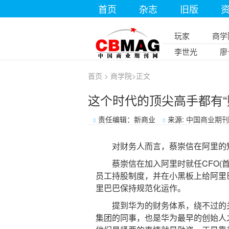
首页
杂志
旧版
玩家
商学
李世光
廖
首页
>
商学院
>
正文
这个时代的顶尖高手都有“
责任编辑：新商业
来源:
中国商业期刊
对财务人而言，蔡崇信在阿里的知
蔡崇信在加入阿里时就任CFO(首
员工持股制度，并在小黑板上给阿里
里巴巴保持规范化运作。
提到华为的财务体系，绕不过的关
集团的同事，也是华为最早的创始人