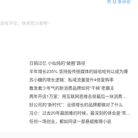
0
共
条评论
没有评论，快来抢沙发吧~
日销过亿 小仙炖的“破圈”路径
半年增长235% 坚持投传统媒体的娃哈哈何以成为爆
苏小糖的增长逻辑：私域流量提升4倍复购率
散发着少年气的新消费品牌如何“干掉”老霸主
两年开店1万家：用互联网思维击穿最后一块消费阵地
好公司的“新时代”：业绩增长的品牌都做对了什么
冯仑：过去20年最困难的时候，最深刻的体会是“死扛”
任何一场创业，都如同读一部悬疑推理小说