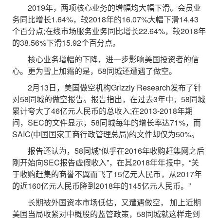
2019年，两项核心业务的增幅均大幅下滑。会员业
务同比增长1.64%，较2018年的16.07%大幅下滑14.43
个百分点;在线市场服务业务同比增长22.64%，较2018年
的38.56%下滑15.92个百分点。
核心业务增幅的下降，进一步影响美国投资者的信
心。更为雪上加霜的是，58同城还遭遇了做空。
2月13日，美国做空机构Grizzly Research发布了针
对58同城的做空报告。报告指出，在过去3年中，58同城
累计夸大了46亿元人民币的总收入;在2013-2018年期
间，SEC的文件显示，58同城每年的增长率达71%，而
SAIC(中国国家工商行政管理总局)的文件却仅为50%。
报告还认为，58同城“似乎在2016年收购赶集网之后
刚开始向SEC报告虚假收入”，在其2018年年报中，“关
于收购赶集的商誉不翼而飞了15亿元人民币，从2017年
的近160亿元人民币降到2018年的145亿元人民币。”
长期被外国资本市场低估，又遭遇做空， 加上近期
美国当局收紧对中概股的监管政策，58同城就这样走到