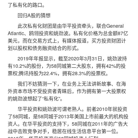
了私有化的路口。
回归A股的猜想
此次私有化财团是由华平投资牵头，联合General
Atlantic、鸥翎投资和姚劲波。私有化价格为总金额87亿
美元，而在交易方式上，有媒体报道，买方投资财团计
划以股权和债务融资结合的形式。
2019年年报显示，截至2020年3月31日，姚劲波持
有10.2%的股份，为58同城第二大股东，拥有42%的投
票权;腾讯持股为22.4%，拥有28.3%的投票权。
我们不妨猜测一下，在业务上无法讲新故事、在海
外资本市场不受投资者青睐后，作为拥有第一大投票权
的姚劲波想起了“私有化”。
华平投资和姚劲波可谓老熟人。前者2010年就投资
了58同城，是58同城于2013年美国上市前最大的机构投
资人。在华平投资的支持下，58同城在2011年的广告大
战中击败竞争对手，稳居在线生活信息平台第一位。