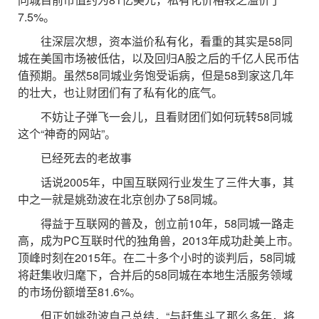
7.5%。
往深层次想，资本溢价私有化，看重的其实是58同
城在美国市场被低估，以及回归A股之后的千亿人民币估
值预期。虽然58同城业务饱受诟病，但是58到家这几年
的壮大，也让财团们有了私有化的底气。
不妨让子弹飞一会儿，且看财团们如何玩转58同城
这个“神奇的网站”。
已经死去的老故事
话说2005年，中国互联网行业发生了三件大事，其
中之一就是姚劲波在北京创办了58同城。
得益于互联网的普及，创立前10年，58同城一路走
高，成为PC互联时代的独角兽，2013年成功赴美上市。
顶峰时刻在2015年。在二十多个小时的谈判后，58同城
将赶集收归麾下，合并后的58同城在本地生活服务领域
的市场份额增至81.6%。
但正如姚劲波自己总结，“与赶集斗了那么多年，将