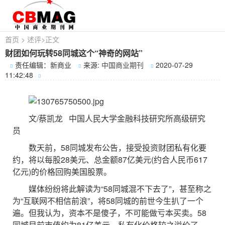
首页
>
述评
>
正文
财团如何玩转58同城这个“神奇的网站”
责任编辑：新商业
来源:
中国商业期刊
2020-07-29
11:42:48
文/蔡凯龙 中国人民大学金融科技研究所高级研究
员
数天前，58同城发布公告，接受投资财团私有化要
约，将以每股28美元、总金额87亿美元(约合人民币617
亿元)的价格回购美国股票。
媒体纷纷将此解读为“58同城混不下去了”，甚至称之
为“互联网不相信前浪”，将58同城的前世今生扒了一个
遍。但我认为，资本不是傻子，不可能做亏本买卖。58
同城目前市值约为81亿美元，私有化价格较之溢价了