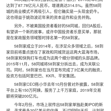
达到了87.78亿元人民币，增速高达314.5%。虽然58同
城的商业模式不再吸引人，但它确实是一头现金奶牛。
这也得益于姚劲波近年来的资本运作和业务并购。
另外，不被美国投资者看好的58同城，回归A股后，
有望讲一个新的故事，或许中国投资者乐意买单，那就
是在家政服务领域暂时排名第一的58到家。
58到家成立于2014年，在涉足众多领域之后，58到
家目前将重点放在了家政和同城货运这两大蓝海市场，
58到家和快狗打车也成为这两个细分领域的头部品牌。
2015年11月，58同城将58到家分拆出去，成为关联公
司。同时，58到家也在当月宣布完成了3亿美元的融资，
投资方包括阿里巴巴、KKR、平安集团。
58到家CEO陈小华去年10月份曾对外披露，58到家
平台上有150万阿姨，服务了上千万家庭，2019年交易
额将突破200亿元。
今年2月份，市场上就传出58到家单独赴美IPO的新
闻，寻求最多20亿美元的估值。不过短短5天后，计划就