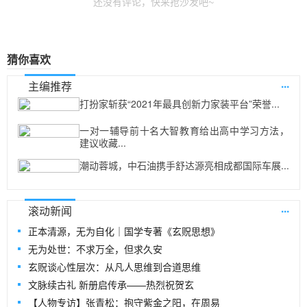
还没有评论，快来抢沙发吧~
猜你喜欢
...
主编推荐
打扮家斩获“2021年最具创新力家装平台”荣誉...
一对一辅导前十名大智教育给出高中学习方法，
建议收藏...
潮动蓉城，中石油携手舒达源亮相成都国际车展...
...
滚动新闻
正本清源，无为自化｜国学专著《玄贶思想》
无为处世：不求万全，但求久安
玄贶谈心性层次：从凡人思维到合道思维
文脉续古礼 新册启传承——热烈祝贺玄
【人物专访】张青松：抱守紫金之阳，在周易