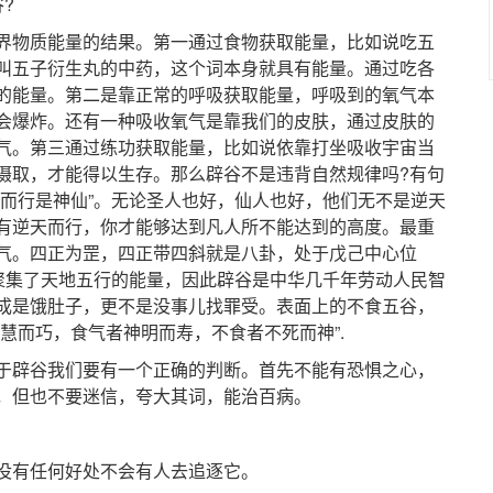
?
物质能量的结果。第一通过食物获取能量，比如说吃五
叫五子衍生丸的中药，这个词本身就具有能量。通过吃各
的能量。第二是靠正常的呼吸获取能量，呼吸到的氧气本
会爆炸。还有一种吸收氧气是靠我们的皮肤，通过皮肤的
气。第三通过练功获取能量，比如说依靠打坐吸收宇宙当
摄取，才能得以生存。那么辟谷不是违背自然规律吗?有句
天而行是神仙”。无论圣人也好，仙人也好，他们无不是逆天
有逆天而行，你才能够达到凡人所不能达到的高度。最重
气。四正为罡，四正带四斜就是八卦，处于戊己中心位
，聚集了天地五行的能量，因此辟谷是中华几千年劳动人民智
成是饿肚子，更不是没事儿找罪受。表面上的不食五谷，
慧而巧，食气者神明而寿，不食者不死而神”.
辟谷我们要有一个正确的判断。首先不能有恐惧之心，
，但也不要迷信，夸大其词，能治百病。
有任何好处不会有人去追逐它。