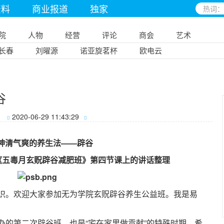
资料
商业报道
独家
院
人物
经营
评论
商会
艺术
长春
刘曜源
诺亚旋茗杯
欧电云
谷
2020-06-29 11:43:29
清气爽的养生法——辟谷
师在《五毒月玄贶辟谷减肥班》第四节课上的讲话整理
。欢迎大家参加无为学院玄贶辟谷养生公益班。我是易
第二次辟谷班，也是“宅在家里做贡献”的特殊时期，希