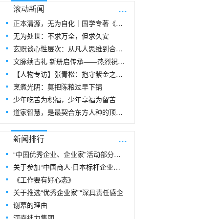
...
滚动新闻
正本清源，无为自化｜国学专著《玄贶思想》
无为处世：不求万全，但求久安
玄贶谈心性层次：从凡人思维到合道思维
文脉续古礼 新册启传承——热烈祝贺玄
【人物专访】张青松：抱守紫金之阳，在周易
烹煮光阴：莫把陈粮过早下锅
少年吃苦为积福，少年享福为留苦
道家智慧，是最契合东方人种的顶级生命指
...
新闻排行
“中国优秀企业、企业家”活动部分风采
关于参加“中国商人·日本标杆企业研修
《工作要有好心态》
关于推选“优秀企业家”“深具责任感企
谢幕的理由
河南神力集团