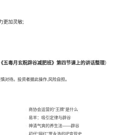
更加灵敏;
《五毒月玄贶辟谷减肥班》第四节课上的讲话整理
）
谨慎对待。投资者据此操作,风险自担。
商协会运营的“王牌”是什么
易羊：吸引定律与辟谷
神清气爽的养生法——辟谷
初代“网红”罗永浩的IP变现史