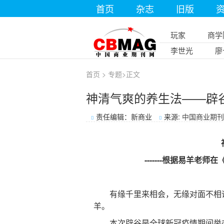
首页
杂志
旧版
玩家
商学
李世光
廖
首页
>
专题
>
正文
神清气爽的养生法——辟
责任编辑：新商业
来源:
中国商业期刊
神
-------根据易羊老
有缘千里来相会，无缘对面不相识
羊。
本次辟谷是全球新冠疫情期间举办的