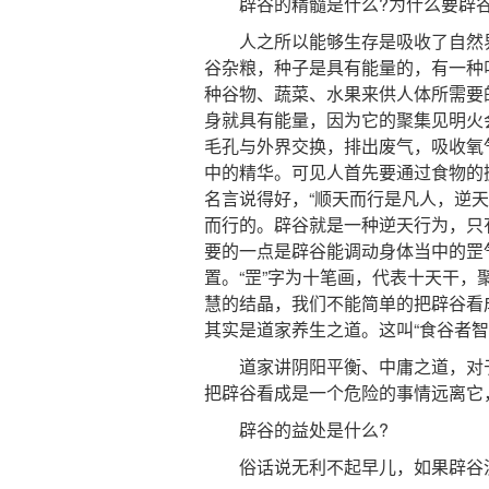
辟谷的精髓是什么?为什么要辟谷
人之所以能够生存是吸收了自然界
谷杂粮，种子是具有能量的，有一种
种谷物、蔬菜、水果来供人体所需要
身就具有能量，因为它的聚集见明火
毛孔与外界交换，排出废气，吸收氧
中的精华。可见人首先要通过食物的
名言说得好，“顺天而行是凡人，逆
而行的。辟谷就是一种逆天行为，只
要的一点是辟谷能调动身体当中的罡
置。“罡”字为十笔画，代表十天干
慧的结晶，我们不能简单的把辟谷看
其实是道家养生之道。这叫“食谷者智
道家讲阴阳平衡、中庸之道，对于
把辟谷看成是一个危险的事情远离它
辟谷的益处是什么?
俗话说无利不起早儿，如果辟谷没