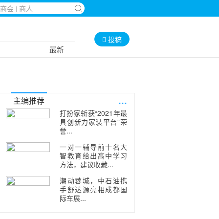
投稿
最新
...
主编推荐
打扮家斩获“2021年最
具创新力家装平台”荣
誉...
一对一辅导前十名大
智教育给出高中学习
方法，建议收藏...
潮动蓉城，中石油携
手舒达源亮相成都国
际车展...