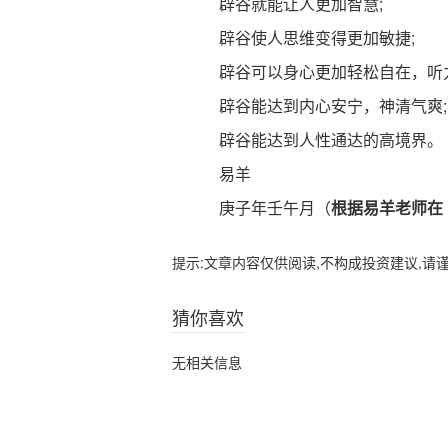
辟谷就能让人更加智慧;
辟谷使人思维变得更加敏捷;
辟谷可以身心更加轻松自在，听力
辟谷能达到内心安宁，神清气爽;
辟谷能达到人性通达的高境界。
易羊
庚子年壬午月（
根据易羊老师在
提示:文章内容仅供阅读,不构成投资建议,请
猜你喜欢
无相关信息