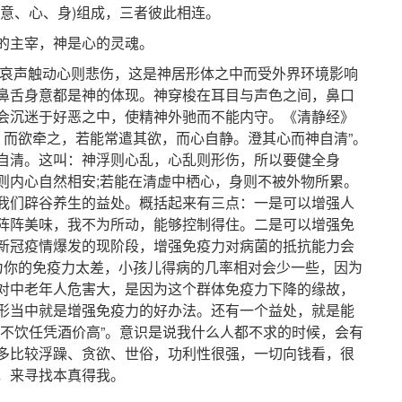
意、心、身)组成，三者彼此相连。
主宰，神是心的灵魂。
哀声触动心则悲伤，这是神居形体之中而受外界环境影响
鼻舌身意都是神的体现。神穿梭在耳目与声色之间，鼻口
会沉迷于好恶之中，使精神外驰而不能内守。《清静经》
，而欲牵之，若能常遣其欲，而心自静。澄其心而神自清”。
自清。这叫：神浮则心乱，心乱则形伤，所以要健全身
则内心自然相安;若能在清虚中栖心，身则不被外物所累。
我们辟谷养生的益处。概括起来有三点：一是可以增强人
阵阵美味，我不为所动，能够控制得住。二是可以增强免
新冠疫情爆发的现阶段，增强免疫力对病菌的抵抗能力会
为你的免疫力太差，小孩儿得病的几率相对会少一些，因为
对中老年人危害大，是因为这个群体免疫力下降的缘故，
形当中就是增强免疫力的好办法。还有一个益处，就是能
，不饮任凭酒价高”。意识是说我什么人都不求的时候，会有
多比较浮躁、贪欲、世俗，功利性很强，一切向钱看，很
，来寻找本真得我。