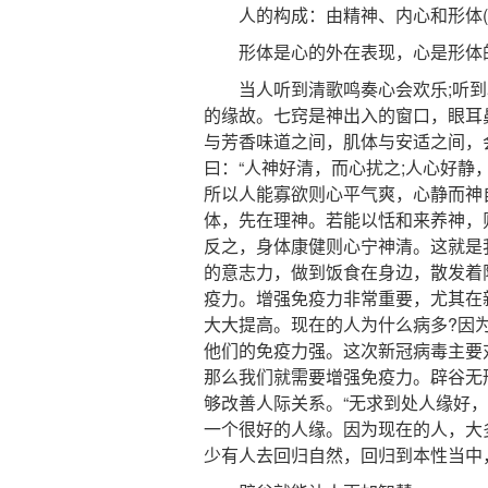
人的构成：由精神、内心和形体(
形体是心的外在表现，心是形体的
当人听到清歌鸣奏心会欢乐;听到
的缘故。七窍是神出入的窗口，眼耳
与芳香味道之间，肌体与安适之间，
曰：“人神好清，而心扰之;人心好静
所以人能寡欲则心平气爽，心静而神
体，先在理神。若能以恬和来养神，
反之，身体康健则心宁神清。这就是
的意志力，做到饭食在身边，散发着
疫力。增强免疫力非常重要，尤其在
大大提高。现在的人为什么病多?因
他们的免疫力强。这次新冠病毒主要
那么我们就需要增强免疫力。辟谷无
够改善人际关系。“无求到处人缘好
一个很好的人缘。因为现在的人，大
少有人去回归自然，回归到本性当中