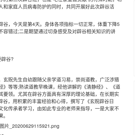
人和家庭人员病毒防护的同时，共同开展好此次辟谷活
谷，今天是第4天。身体各项指标一切正常，体重下降5
不容错过;二是期望通过切身感受及对辟谷相关知识的讲
辟谷?
玄贶先生自幼跟随父亲学道习易，崇尚道教，广泛涉猎
经》等等;熟读道教早晚课，经他讲解的《清静经》、《道
其要领。尤其在辟谷方面具有深厚的理论基础，在长期实
天的辟谷，用积累的丰富经验和心得，撰写了《玄贶辟谷日
文化传承者学习，由如此专业的老师来指导，一是大家不
果。