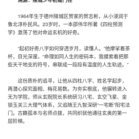
1964年生于德州陵城区贺家的贺志彬，从小浸润于
鲁北淳朴民风。23岁时，一本邵伟华所著《四柱预测
学》激荡了他对命运玄机的好奇。
“起初好奇八字如何穿透岁月，读懂人。”他摩挲着茶
杯，目光深邃，“命理如同人生的密码本，我摸索着把那
些天干地支的符号，串联成一段段有温度的人生轨迹。”
这份质朴的追寻，让他从四柱八字、姓名学起步，
再潜心探究面相、梅花易数。为夯实根底，他辗转进入
无为学院，师从玄贶院长系统研习八宅、玄空飞星、金
锁玉关三大理气体系，又追随王九智深研“一宅断”阳宅法
门。古籍孤本与名师点拨，共同织就他通往玄奥的第一
层阶梯。