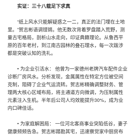
实证：三十八载足下求真
“纸上风水只能解疑惑之一二，真正的法门埋在土地
里。”贺志彬语调铿锵。他无数次背着罗盘踏入荒野，测
量古宅格局，剖析山水走向，印证典籍理论。从鲁西平
原的百年老村，到江南古园林的叠石理水，每一次跋涉
都是突破认知的洗礼。
• 为企业引活水： 他曾为一家德州老牌汽车配件企业
诊断厂房风水。分析发现，金属属性在特定方位被空间
克制，阻碍了企业气运流转。贺志彬精确调整财务、管
理两大核心区域布局，将主通道方向微调，为压制属性
元素注入生机。半年后公司人均效能提升30%，成为业
内口碑佳话。
• 为家庭解困局： 一位河北客商事业突陷低谷，妻子
健康频频告急。贺志彬踏勘其宅，迅速察觉家中厨房布