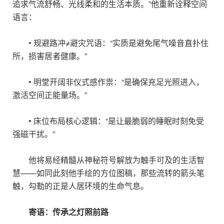
追求气流舒畅、光线柔和的生活本质。”他重新诠释空间
语言：
• 规避路冲≠避灾咒语：“实质是避免尾气噪音直扑住
所，损害居者健康。”
• 明堂开阔非仪式感作祟：“是确保充足光照进入，
激活空间正能量场。”
• 床位布局核心逻辑：“是让最脆弱的睡眠时刻免受
强磁干扰。”
他将易经精髓从神秘符号解放为触手可及的生活智
慧——如同此刻他手绘的方位图稿，那些流转的箭头笔
触，勾勒的正是人居环境的生命气息。
寄语：传承之灯照前路