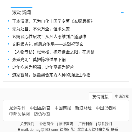
...
滚动新闻
正本清源，无为自化｜国学专著《玄贶思想》
无为处世：不求万全，但求久安
玄贶谈心性层次：从凡人思维到合道思维
文脉续古礼 新册启传承——热烈祝贺玄
【人物专访】张青松：抱守紫金之阳，在周易
烹煮光阴：莫把陈粮过早下锅
少年吃苦为积福，少年享福为留苦
道家智慧，是最契合东方人种的顶级生命指
友情链接
申请连接
龙源期刊
中国品牌官
中国商报
新浪财经
中国记者网
中邮阅读网
防伪标签
关于我们
|
杂志简介
|
法律声明
|
广告刊例
|
联系我们
E-mail:
cbmag@163.com
律师团队：北京正大律师事务所 联系