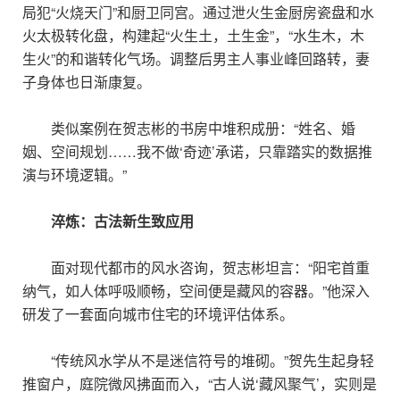
局犯“火烧天门”和厨卫同宫。通过泄火生金厨房瓷盘和水
火太极转化盘，构建起“火生土，土生金”，“水生木，木
生火”的和谐转化气场。调整后男主人事业峰回路转，妻
子身体也日渐康复。
类似案例在贺志彬的书房中堆积成册：“姓名、婚
姻、空间规划……我不做‘奇迹’承诺，只靠踏实的数据推
演与环境逻辑。”
淬炼：古法新生致应用
面对现代都市的风水咨询，贺志彬坦言：“阳宅首重
纳气，如人体呼吸顺畅，空间便是藏风的容器。”他深入
研发了一套面向城市住宅的环境评估体系。
“传统风水学从不是迷信符号的堆砌。”贺先生起身轻
推窗户，庭院微风拂面而入，“古人说‘藏风聚气’，实则是