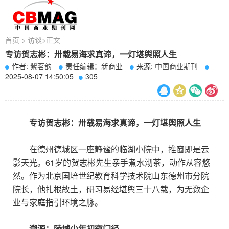
首页
>
访谈
>
正文
专访贺志彬：卅载易海求真谛，一灯堪舆照人生
作者:
紫茗韵
责任编辑：新商业
来源:
中国商业期刊
2025-08-07 14:50:05
305
专访贺志彬：卅载易海求真谛，一灯堪舆照人生
在德州德城区一座静谧的临湖小院中，推窗即是云
影天光。61岁的贺志彬先生亲手煮水沏茶，动作从容悠
然。作为北京国培世纪教育科学技术院山东德州市分院
院长，他扎根故土，研习易经堪舆三十八载，为无数企
业与家庭指引环境之脉。
溯源：陵城少年初窥门径