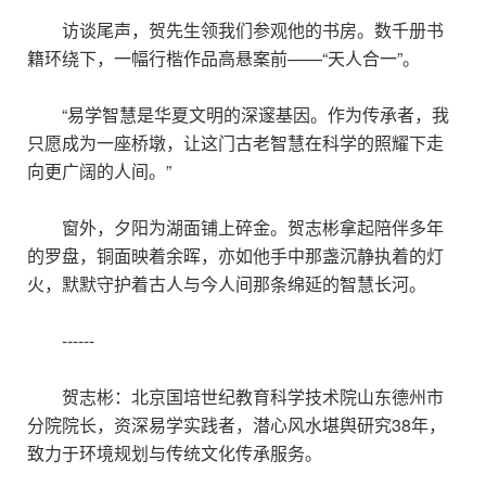
访谈尾声，贺先生领我们参观他的书房。数千册书
籍环绕下，一幅行楷作品高悬案前——“天人合一”。
“易学智慧是华夏文明的深邃基因。作为传承者，我
只愿成为一座桥墩，让这门古老智慧在科学的照耀下走
向更广阔的人间。”
窗外，夕阳为湖面铺上碎金。贺志彬拿起陪伴多年
的罗盘，铜面映着余晖，亦如他手中那盏沉静执着的灯
火，默默守护着古人与今人间那条绵延的智慧长河。
------
贺志彬：北京国培世纪教育科学技术院山东德州市
分院院长，资深易学实践者，潜心风水堪舆研究38年，
致力于环境规划与传统文化传承服务。