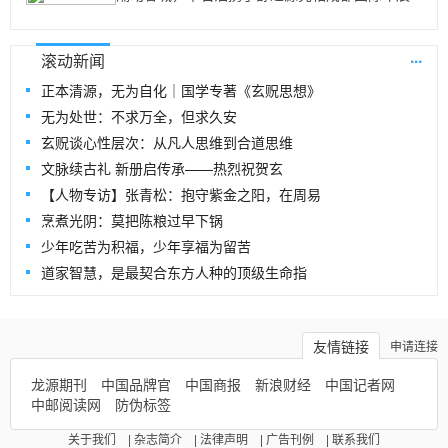
...
滚动新闻
正本清源，无为自化｜国学专著《玄贶思想》
无为处世：不求万全，但求久安
玄贶谈心性层次：从凡人思维到合道思维
文脉续古礼 新册启传承——热烈祝贺玄
【人物专访】张青松：抱守紫金之阳，在周易
烹煮光阴：莫把陈粮过早下锅
少年吃苦为积福，少年享福为留苦
道家智慧，是最契合东方人种的顶级生命指
友情链接
申请连接
龙源期刊
中国品牌官
中国商报
新浪财经
中国记者网
中邮阅读网
防伪标签
关于我们
|
杂志简介
|
法律声明
|
广告刊例
|
联系我们