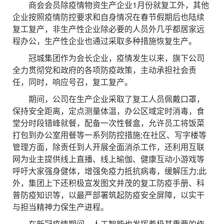
商会会员除疫情物资生产企业1月份就复工外，其他
企业按照疫情防控要求和自身情况在春节假期后也陆续
复工复产，非生产性企业除必要的人员外几乎都居家远
程办公，生产性企业也通过采取多种措施恢复生产。
冠城集团作为会长企业，疫情发生以来，旗下公司
全力贯彻党和政府的各项防疫政策，主动承担社会责
任，同时，响应号召，复工复产。
期间，公司在生产企业采取了复工人员佩戴口罩，
保持安全距离，定点测量体温，办公区域定时消毒，食
堂分时段错峰就餐，配备一次性餐盒，允许员工将饭菜
打包到办公室用餐等一系列防控措施;在社区、写字楼等
管理方面，除责任到人开展全面消杀工作，还利用互联
网为业主提供线上直播、线上瑜伽、健康互动小游戏等
呼吁大家强身健体，增强免疫力抵抗病毒，缓解压力;此
外，集团上下还积极宣发图文并茂的复工防疫手册、科
普防疫知识等，以最严部署筑起防疫安全屏障，以实干
与担当精神力保生产进程。
在新冠疫情期间，人工智能也发挥着极其重要的作