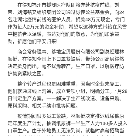
在得知福州市援鄂医疗队即将奔赴抗疫前线，刘
荣、刘海铭又组织集团公司通过詠传公益基金会，向24
名赴湖北疫情前线的医护人员，捐款48万元现金，专门
作为每人2万元的资金补助，希望以这种方式带给在风雪
中抱薪者以温暖，表达对他们的敬意，为他们加油鼓
劲，祈愿他们平安归来!
商会常务理事、爹地宝贝股份有限公司副总经理林
颜挺，在得知全国上下口罩紧缺后，带领公司高层毅然
决定挺身而出，毫不犹豫转产，生产口罩，以解医疗防
护物资紧缺之困。
整个转产过程也是困难重重，因当时企业未复工，
他们就通过线上沟通，成立专项小组，明确分工。1月28
日制定生产方案，一一解决了生产线改造、设备采购、
原料采购、相关手续审批等问题。
疫情期间很多员工紧缺，林颜挺决定推迟纸尿裤原
定年度生产计划，抽调纸尿裤一半生产人力130多人投入
口罩生产。由于外地员工无法到岗，就临时高薪招聘当