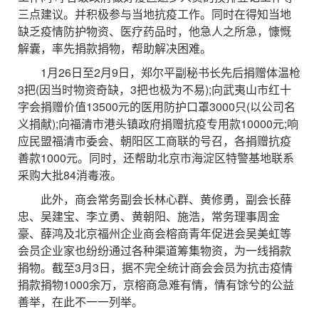
三点建议。并积极参与当地抗疫工作。同时在得知当地
缺乏疫情防护物资、医疗药品时，他急人之所急，慷慨
解囊，率先捐款捐物，帮助解决困难。
1月26日至2月9日，郑尔平副秘书长先后捐赠体温枪
3把(因当时物资奇缺，3把也极为不易);向武夷山市红十
字会捐赠价值13500元的医用防护口罩3000只(以公司名
义捐献);向福清市港头镇政府捐赠抗疫专用款10000元;响
应民盟福清市委会、朝阳区工商联的号召，各捐赠抗疫
善款1000元。同时，还帮助北京市海淀区特警基地联系
采购大批84消毒液。
此外，商会常务副会长林心群、黄修勇，副会长薛
忠、吴建宝、李立勇、黄朝阳、施浩，常务理事周金
豪、薛鸿及北京福州企业商会榕商青年促进会吴美虹等
会员企业家也纷纷通过各种渠道筹集物资，为一线捐款
捐物。截至3月3日，据不完全统计商会会员为抗击疫情
捐款捐物1000余万，京榕商急难有情，情有馀兮的公益
善举，在此不一一列举。