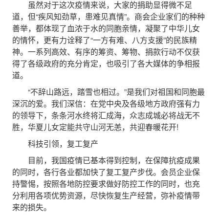
虽然对于这次疫情来说，大家的捐助显得微不足
道，但“疾风知劲草，患难见真情”。商会企业家们的种种
善举，都体现了血浓于水的同胞亲情，凝聚了中华儿女
的情怀，更有力诠释了“一方有难、八方支援”的民族精
神。一系列高效、有序的筹资、筹物、捐款行动不仅获
得了各级政府的充分肯定，也吸引了各大媒体的争相报
道。
“不辞山路远，踏雪也相过。”是我们对祖国和同胞最
深沉的爱。我们深信：在党中央及各级地方政府强有力
的领导下，条条河水终将汇成海，众志成城必将战无不
胜，华夏儿女定能共守山河无恙，共迎春暖花开!
科技引领，复工复产
目前，我国疫情已基本得到控制，在保障抗疫成果
的同时，各行各业都加快了复工复产步伐。会员企业保
持警惕，按照各地防控要求做好防控工作的同时，也充
分利用各项优势资源，尽快恢复生产经营，弥补疫情带
来的损失。