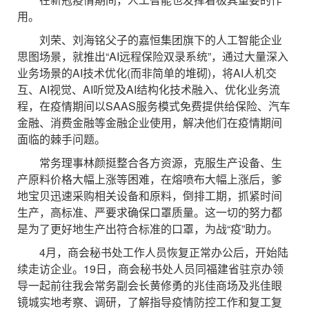
用。
刘荣、刘海铭父子的嘉恒集团旗下的人工智能企业
思图场景，就推出“AI远程保险双录系统”，通过大量深入
业务场景的AI技术优化(而非简单的堆砌)，将AI人机交
互、AI视觉、AI听觉及AI结构化技术融入、优化业务流
程，在疫情期间以SAAS服务模式免费提供给保险、汽车
金融、消费金融等金融企业使用，解决他们在疫情期间
面临的棘手问题。
常务理事林颜挺整合各方资源，克服生产设备、生
产原料价格大幅上涨等困难，在熔喷布大幅上涨后，爹
地宝贝迅速采购相关设备和原料，倒排工期，抓紧时间
生产，高标准、严要求确保口罩质量。这一切的努力都
是为了更好地生产出符合标准的口罩，为战“疫”助力。
4月，商会秘书处工作人员恢复正常办公后，开始陆
续走访企业。19日，商会秘书处人员同福建省驻京办领
导一起前往我会常务副会长黄修勇的兆佳商场及兆佳眼
镜城实地考察、调研，了解指导疫情防控工作和复工复