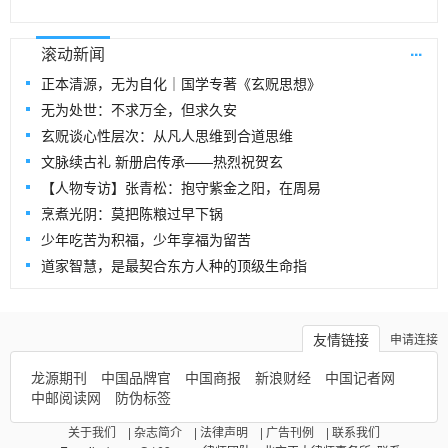
...
滚动新闻
正本清源，无为自化｜国学专著《玄贶思想》
无为处世：不求万全，但求久安
玄贶谈心性层次：从凡人思维到合道思维
文脉续古礼 新册启传承——热烈祝贺玄
【人物专访】张青松：抱守紫金之阳，在周易
烹煮光阴：莫把陈粮过早下锅
少年吃苦为积福，少年享福为留苦
道家智慧，是最契合东方人种的顶级生命指
友情链接
申请连接
龙源期刊
中国品牌官
中国商报
新浪财经
中国记者网
中邮阅读网
防伪标签
关于我们
|
杂志简介
|
法律声明
|
广告刊例
|
联系我们