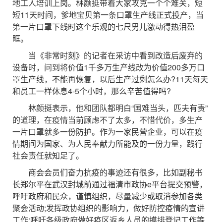
地工人培训上岗。林颜挺带着大家攻克一个个难关，短
短11天时间，爹地宝贝第一条口罩生产线正式投产，当
第一片口罩下线时这个乐观的七尺男儿激动得热泪盈
眶。
当《非常时刻》的记者在采访中看到改造后废弃的
设备时，问到将价值1千多万生产线改为价值200多万口
罩生产线，不能再恢复，以后生产过剩怎么办?11天每天
和员工一样休息4-5个小时，那么辛苦值得吗?
林颜挺表示，他和团队都明白“国难当头，匹夫有责”
的道理，在疫情当前顾虑不了太多，不惜代价，多生产
一片口罩就多一份防护。作为一家民营企业，可以在疫
情期间为国家、为人民奉献力所能及的一份力量，践行
社会责任就知足了。
商会会员们奋力抗疫的事迹还有很多，比如副秘书
长郑尔平在武汉封城前通过福清市政协e平台提交预警，
呼吁政府和民众，谨慎组织，尽量减少或取消参加各类
聚会活动;发挥政协组织的影响力，做好防控疫情的宣讲
工作;呼吁各级政府做好疫区返乡人员的摸排登记工作等