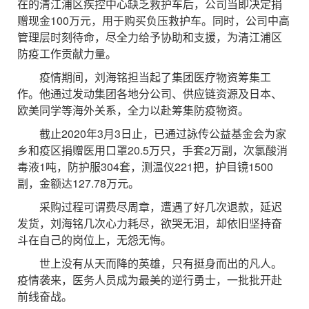
在的清江浦区疾控中心缺乏救护车后，公司当即决定捐
赠现金100万元，用于购买负压救护车。同时，公司中高
管理层时刻待命，尽全力给予协助和支援，为清江浦区
防疫工作贡献力量。
疫情期间，刘海铭担当起了集团医疗物资筹集工
作。他通过发动集团各地分公司、供应链资源及日本、
欧美同学等海外关系，全力以赴筹集防疫物资。
截止2020年3月3日止，已通过詠传公益基金会为家
乡和疫区捐赠医用口罩20.5万只，手套2万副，次氯酸消
毒液1吨，防护服304套，测温仪221把，护目镜1500
副，金额达127.78万元。
采购过程可谓费尽周章，遭遇了好几次退款，延迟
发货，刘海铭几次心力耗尽，欲哭无泪，却依旧坚持奋
斗在自己的岗位上，无怨无悔。
世上没有从天而降的英雄，只有挺身而出的凡人。
疫情袭来，医务人员成为最美的逆行勇士，一批批开赴
前线奋战。