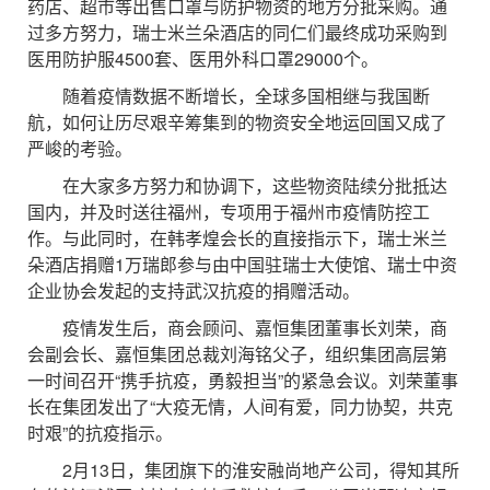
药店、超市等出售口罩与防护物资的地方分批采购。通
过多方努力，瑞士米兰朵酒店的同仁们最终成功采购到
医用防护服4500套、医用外科口罩29000个。
随着疫情数据不断增长，全球多国相继与我国断
航，如何让历尽艰辛筹集到的物资安全地运回国又成了
严峻的考验。
在大家多方努力和协调下，这些物资陆续分批抵达
国内，并及时送往福州，专项用于福州市疫情防控工
作。与此同时，在韩孝煌会长的直接指示下，瑞士米兰
朵酒店捐赠1万瑞郎参与由中国驻瑞士大使馆、瑞士中资
企业协会发起的支持武汉抗疫的捐赠活动。
疫情发生后，商会顾问、嘉恒集团董事长刘荣，商
会副会长、嘉恒集团总裁刘海铭父子，组织集团高层第
一时间召开“携手抗疫，勇毅担当”的紧急会议。刘荣董事
长在集团发出了“大疫无情，人间有爱，同力协契，共克
时艰”的抗疫指示。
2月13日，集团旗下的淮安融尚地产公司，得知其所