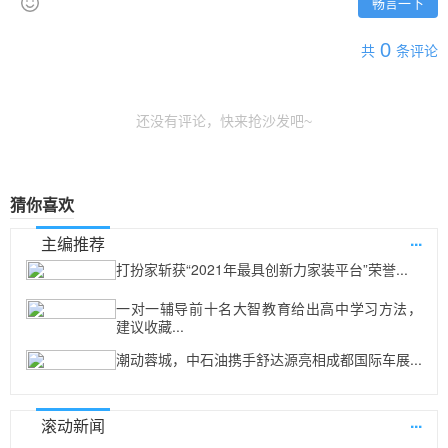
畅言一下
0
共
条评论
还没有评论，快来抢沙发吧~
猜你喜欢
...
主编推荐
打扮家斩获“2021年最具创新力家装平台”荣誉...
一对一辅导前十名大智教育给出高中学习方法，
建议收藏...
潮动蓉城，中石油携手舒达源亮相成都国际车展...
...
滚动新闻