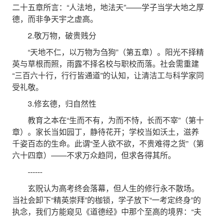
二十五章所言：“人法地，地法天”——学子当学大地之厚
德，而非争天宇之虚高。
2.敬万物，破贵贱分
“天地不仁，以万物为刍狗”（第五章）。阳光不择精
英与草根而照，雨露不择名校与职校而落。社会需重建
“三百六十行，行行皆通道”的认知，让清洁工与科学家同
受礼敬。
3.修玄德，归自然性
教育之本在“生而不有，为而不恃，长而不宰”（第十
章）。家长当如园丁，静待花开；学校当如沃土，滋养
千姿百态的生命。此谓“圣人欲不欲，不贵难得之货”（第
六十四章）——不求万众趋同，但求各得其所。
------
玄贶认为高考终会落幕，但人生的修行永不散场。
当社会卸下“精英崇拜”的枷锁，学子放下“一考定终身”的
执念，我们方能窥见《道德经》中那个至高的境界：“夫