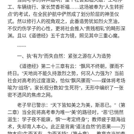
工、车辆绕行、家长焚香祈福……这场被奉为“人生转折
点”的考试，在全民护航中俨然成了划分阶层的神圣仪
式。然以修行人的视角观之，此番造势犹如烈火烹油，
不仅灼伤学子的心性，更将社会推入“贵贱相轧”的畸形深
渊。且以《道德经》五千言为镜，照见其中三重心魔。
------
一、执“有为”而失自然：紧张之源在人为造势
《道德经》第二十三章有云：“飘风不终朝，骤雨不
终日。”天地尚不能久持激烈之势，何况人力强为？当前
社会对高考的过度渲染，恰似“飘风骤雨”——媒体将考场
喻为“战场”，家长视分数如“生死符”，无形中编织了一张
密不透风的焦虑之网。
老子早已警示：“天下皆知美之为美，斯恶已。”（第
二章）当全民将高考奉为唯一“美”的路径时，“恶”已悄然
滋生：学子夜不能寐，惧“一考定终身”；教师疲于题海战
术，失却育人本心。此正是背离“道法自然”的恶果——万
物本应“生而不有，为而不恃”（第十章），教育亦当如春