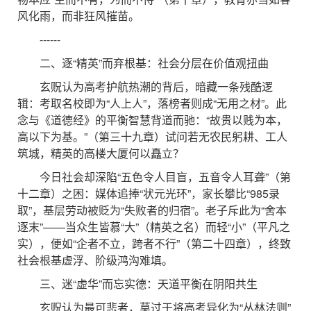
风化雨，而非狂风摧苗。
------
二、逐“精英”而弃根基：社会分层在价值观扭曲
玄贶认为高考护航热潮的背后，暗藏一条残酷逻
辑：考取名校即为“人上人”，落榜者则成“无用之材”。此
念与《道德经》的平衡智慧背道而驰：“故贵以贱为本，
高以下为基。”（第三十九章）试问若无农民躬耕、工人
筑城，精英的高楼大厦何以矗立？
今日社会却深陷“五色令人目盲，五音令人耳聋”（第
十二章）之困：媒体追捧“状元光环”，家长攀比“985录
取”，基层劳动被贬为“失败者的归宿”。老子斥此为“舍本
逐末”——当众生皆慕“大”（精英之名）而轻“小”（平凡之
实），便如“企者不立，跨者不行”（第二十四章），终致
社会根基虚浮、阶级鸿沟难填。
三、迷“虚华”而忘实德：天道平衡在阴阳共生
玄贶认为最可悲者，莫过于将高考异化为“丛林法则”