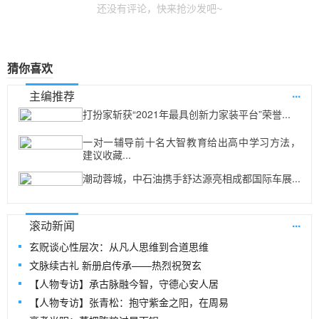
还没有评论，快来抢沙发吧~
猜你喜欢
...
主编推荐
打扮家斩获“2021年最具创新力家装平台”荣誉...
一对一辅导前十名大智教育给出高中学习方法，
建议收藏...
潮动蓉城，中石油携手舒达源亮相成都国际车展...
...
滚动新闻
玄贶谈心性层次：从凡人思维到合道思维
文脉续古礼 新册启传承——热烈祝贺玄
【人物专访】承古脉融今智，守德心安人居
【人物专访】张青松：抱守紫金之阳，在周易