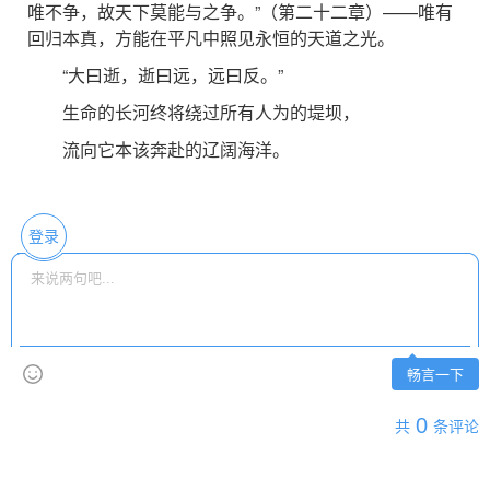
唯不争，故天下莫能与之争。”（第二十二章）——唯有
回归本真，方能在平凡中照见永恒的天道之光。
“大曰逝，逝曰远，远曰反。”
生命的长河终将绕过所有人为的堤坝，
流向它本该奔赴的辽阔海洋。
登录
畅言一下
0
共
条评论