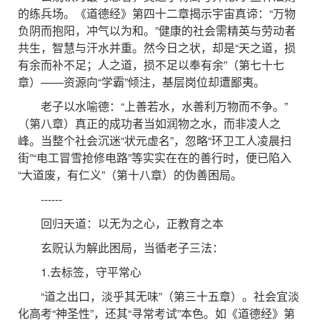
的练兵场。《道德经》第四十二章揭示宇宙真谛：“万物
负阴而抱阳，冲气以为和。”健康的社会需精英与劳动者
共生，智慧与汗水并重。然今日之状，却是“天之道，损
有余而补不足；人之道，损不足以奉有余”（第七十七
章）——资源向“学霸”倾注，基层岗位却遭鄙夷。
老子以水喻德：“上善若水，水善利万物而不争。”
（第八章）真正的成功者当如润物之水，而非凌人之
峰。当整个社会沉迷“状元虚名”，忽略“环卫工人凌晨扫
街”“电工冒雪抢修电路”等实实在在的善行时，便已陷入
“大道废，有仁义”（第十八章）的伪善困局。
------
回归天道：以无为之心，正教育之本
玄贶认为解此困局，当循老子三法：
1.去标签，守平常心
“道之出口，淡乎其无味”（第三十五章）。社会宜淡
化高考“神圣性”，还其“寻常考试”本色。如《道德经》第