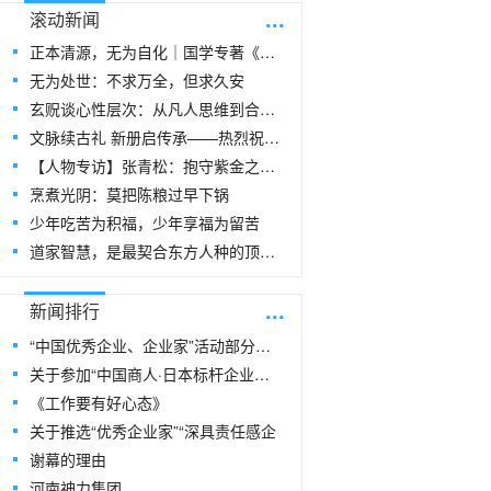
...
滚动新闻
正本清源，无为自化｜国学专著《玄贶思想》
无为处世：不求万全，但求久安
玄贶谈心性层次：从凡人思维到合道思维
文脉续古礼 新册启传承——热烈祝贺玄
【人物专访】张青松：抱守紫金之阳，在周易
烹煮光阴：莫把陈粮过早下锅
少年吃苦为积福，少年享福为留苦
道家智慧，是最契合东方人种的顶级生命指
...
新闻排行
“中国优秀企业、企业家”活动部分风采
关于参加“中国商人·日本标杆企业研修
《工作要有好心态》
关于推选“优秀企业家”“深具责任感企
谢幕的理由
河南神力集团