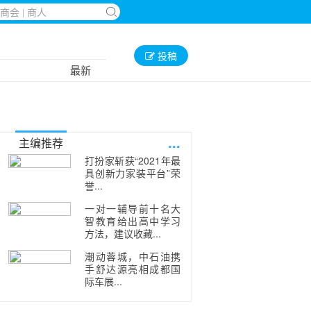
投稿
最新
...
主编推荐
打扮家斩获“2021年最
具创新力家装平台”荣
誉...
一对一辅导前十名大
智教育给出高中学习
方法，建议收藏...
潮动蓉城，中石油携
手舒达源亮相成都国
际车展...