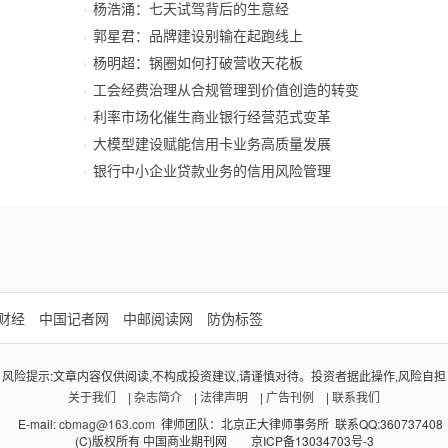
杨浩涌：七天试驾背后的生意经
郭星君：品牌建设别输在起跑线上
杨明超：锅圈如何打破营收天花板
工会经费治理从合规管理到价值创造的转变
利率市场化催生商业银行经营范式变革
大模型建设赋能信用卡业务高质量发展
银行中小企业贷款业务的信用风险管理
财经
中国记者网
中邮阅读网
防伪标签
风险提示:文章内容仅供阅读,不构成投资建议,请谨慎对待。投资者据此操作,风险自担
关于我们
|
杂志简介
|
法律声明
|
广告刊例
|
联系我们
E-mail:
cbmag@163.com
律师团队：北京正大律师事务所 联系QQ:360737408
(C)版权所有 中国商业期刊网 京ICP备13034703号-3