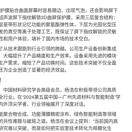
护膜贴合曲面屏幕时容易翘边、出现气泡，还会影响屏下
超声波屏下指纹解锁3D曲屏保护膜，采用三层复合结构：
层是带形状记忆功能的聚氨酯弹性体，下层为光固化型压
发的真空等离子处理工艺，既保证了屏下指纹解锁的灵敏
性和用户体验，填补了国内市场的技术空白。
从技术跟跑到行业引领的跨越。公司生产设备创新集成
，大幅提升了产品精度和生产效率。设备采用先进的模块
生产需求，缩短了产品切换时间。这些技术突破不仅全面
还为企业创造了显著的经济效益。
度
中国材料研究学会高级会员，杨浩在积极带领公司高质
行业。在“2024第五届中国—广州先进材料与智能制造”学
内外顶尖学者、行业领袖展开了深度对话。
聚合物合成、功能薄膜精密涂布、绿色智能制造等领域
的共性难题与破局之道。杨浩在会议上提到：“当前国内高
研究难以突破，而是如何把实验室技术转化为规模化生