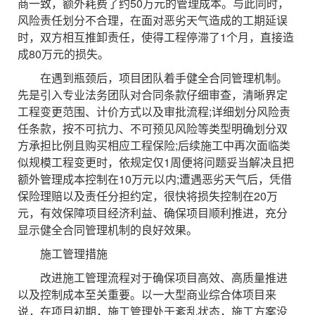
商一致，额外耗费了约50万元的管理成本。与此同时，
风险责任划分不合理，在面对恶劣天气造成的工期延误
时，双方相互推卸责任，使得工程停滞了1个月，直接造
成80万元的损失。
在遇到瓶颈后，项目团队着手健全合同管理机制。
先是引入专业法务团队对合同条款仔细审查，清晰界定
工程变更范围、计价方式以及审批流程;详细划分风险责
任条款，按不可抗力、不可预见风险等类型明确划分双
方承担比例且购买相应工程保险;后续施工中再次面临类
似规模工程变更时，依规定仅1周便将问题妥当解决且把
额外管理成本控制在10万元以内;遭遇恶劣天气后，凭借
保险理赔以及责任分担约定，很快将损失控制在20万
元，有效保障项目经济利益、确保项目顺利推进，充分
显示健全合同管理机制的良好效果。
施工管理措施
改进施工管理流程对于确保项目高效、高质量推进
以及控制成本至关重要。以一大型商业综合体项目来
说，在项目初期，施工管理处于紊乱状态，施工方案没