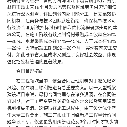
聘请行业内经验丰富的分析师组建市场调研小组，对原
材料市场未来18个月发展态势以及区域劳务供需详细情
况进行深入调查，详细划分内部职能分工，建立高效协
同机制，让商务与技术团队紧密衔接，确保标书技术可
行经济合理;后续招标过程中依靠优化流程崭露头角的建
筑公司，在施工阶段有效控制钢材采购成本波动在26%
—28%、水泥采购成本在11%—13%、人工成本在18%
—22%，大幅缩短工期到22—23个月，实现提前竣工交
付，如此既节省大量成本又创造了良好社会效益，体现
强化招投标管理的显著效果。
合同管理措施
在工程领域当中，健全合同管理机制对于避免经济
风险、保障项目顺利推进有着重要意义。以一大型桥梁
建设项目来说，最初合同管理存在诸多漏洞。在合同签
订时期，对于工程变更等关键条款的定义以及费用调整
机制模糊不清。这使得在施工过程中，由于设计优化产
生大量工程变更，施工方和业主围绕新增工程量计价问
题争议不断。仅变更费用纠纷就花费3个月时间才初步协