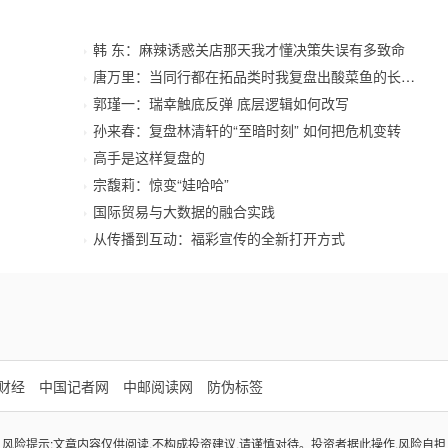
韩 东：麻辣诱惑关店那天我才懂决策失误有多致命
唐万里：当同行都在拓品类时我复盘出酸菜鱼的长期价
郭瑾一：瑞幸触底反弹 底层逻辑如何改写
孙来春：复盘林清轩的“至暗时刻” 如何把危机变转
高手是这样复盘的
宗馥莉：惊变“娃哈哈”
国际贸易与大数据的融合实践
从传播到互动：福彩宣传的全新打开方式
财经
中国记者网
中邮阅读网
防伪标签
风险提示:文章内容仅供阅读,不构成投资建议,请谨慎对待。投资者据此操作,风险自担