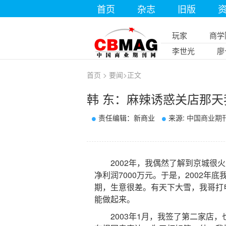
首页
杂志
旧版
玩家
商学
李世光
廖
首页
>
要闻
>
正文
韩 东：麻辣诱惑关店那
责任编辑：新商业
来源:
中国商业期
2002年，我偶然了解到京城很火
净利润7000万元。于是，2002
期，生意很差。有天下大雪，我哥打
能做起来。
2003年1月，我签了第二家店，