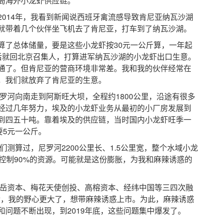
局海外小龙虾供应链。
14年，我看到新闻说西班牙禽流感导致肯尼亚纳瓦沙湖
就带着几个伙伴坐飞机去了肯尼亚，打车到了纳瓦沙湖。
了总体储量，要是这些小龙虾按30元一公斤算，一年起
后就回北京召集人，打算进军纳瓦沙湖的小龙虾出口生意。
通了。但肯尼亚的营商环境非常差。我和我的伙伴经常在
，我们就放弃了肯尼亚的生意。
罗河向南走到阿斯旺大坝，全程约1800公里，沿途有很多
经过几年努力，埃及的小龙虾业务从最初的小厂房发展到
到四五十吨。靠着埃及的供应链，当时国内小龙虾旺季一
要5元一公斤。
测算过，尼罗河2200公里长、1.5公里宽，整个水域小龙
控制90%的资源。可能就是这份膨胀，为我和麻辣诱惑的
岳资本、梅花天使创投、高榕资本、经纬中国等三四次融
现金，我的野心更大了，想带麻辣诱惑上市。为此，麻辣诱惑
问题不断出现，到2019年底，这些问题集中爆发了。