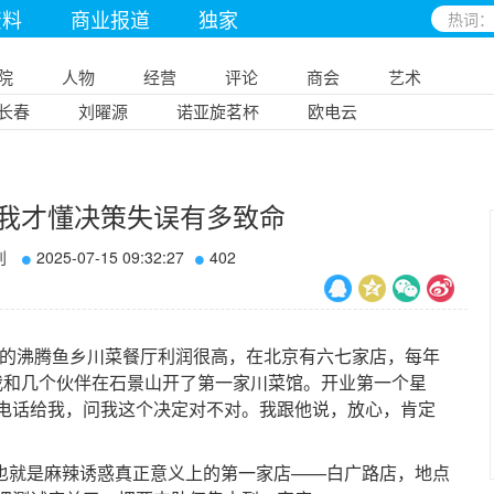
资料
商业报道
独家
院
人物
经营
评论
商会
艺术
长春
刘曜源
诺亚旋茗杯
欧电云
天我才懂决策失误有多致命
刊
2025-07-15 09:32:27
402
的沸腾鱼乡川菜餐厅利润很高，在北京有六七家店，每年
年底我和几个伙伴在石景山开了第一家川菜馆。开业第一个星
电话给我，问我这个决定对不对。我跟他说，放心，肯定
也就是麻辣诱惑真正意义上的第一家店——白广路店，地点