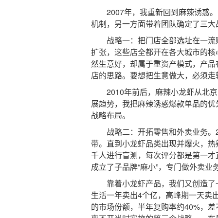
2007年，我重新回到麻辣诱惑。
机制，另一方面带着团队确定了三大
战略一：把门店全部选址在一流购物
扩张，这些店全都开在各大城市的核
然生意好，却属于重资产模式，产品
店的思路。要想把生意做大，必须走
2010年前后，麻辣小龙虾从北京
展趋势，我把麻辣诱惑爆款单品的优
战略布局。
战略二：开拓零售和外卖业务。20
带。直到小龙虾品类出现并爆火，热
千人进行盲测，每次评分都是第一才正
成立了子品牌“麻小”，专门做外卖业
靠着小龙虾产品，我们又创造了一个
生活一年卖出4个亿，高峰期一天卖出
的市场份额，半年复购率约40%，差