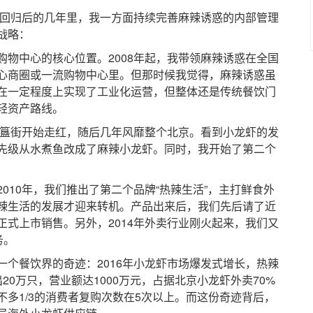
回归后的几年里，我一方面持续完善麻辣诱惑的内部管理
战略：
中心的核心位置。2008年起，我带领麻辣诱惑在全国
心商圈或一流购物中心里。但那时候我觉得，麻辣诱惑虽
在一定程度上实现了工业化运营，但整体还是传统餐饮门
轻资产路线。
簋街开始走红，随后几年风靡整个北京。看到小龙虾的发
先级从水煮鱼改成了麻辣小龙虾。同时，我开始了第二个
10年，我们推出了第二个品牌“热辣生活”，主打鲜食外
辣生活的发展才迎来转机。产品出来后，我们先后请了近
式上市销售。另外，2014年外卖行业刚火起来，我们又
务。
餐饮界的奇迹：2016年小龙虾市场爆发式增长，热辣
20万只，营业额达1000万元，占据北京小龙虾外卖70%
不多1/3的消费者复购次数在5次以上。而这份奇迹背后，