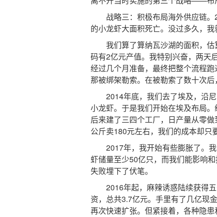
离不开当时实施的第三个战略——布
战略三：积极布局海外供应链。20
的小龙虾大面积死亡。没过多久，我
我们算了算纳瓦沙湖的面积，估算
码有2亿元产值。我特别兴奋，两天
经过几个月准备，最终把整个流程跑
那被绑架勒索。在被勒索了数十次后
2014年底，我们去了埃及，沿尼
小龙虾。于是我们开始在埃及布局。
后来建了三四个工厂，日产量从零做
公斤卖180元左右，我们的成本却只
2017年，我开始有些膨胀了。我们
虾储量至少50亿只，而我们能影响和
失败埋下了伏笔。
2016年起，麻辣诱惑陆续获得五
资，总共3.7亿元。手里有了几亿
再次快速扩张。但紧接着，各种隐患和