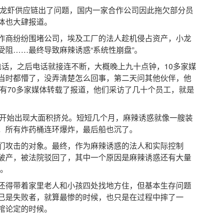
龙虾供应链出了问题，国内一家合作公司因此拖欠部分员
体也大肆报道。
商纷纷围堵公司，埃及工厂的法人趁机侵占资产，小龙
受阻……最终导致麻辣诱惑“系统性崩盘”。
电话，之后电话就接连不断，大概晚上九十点钟，10多家媒
当时都懵了，没弄清楚怎么回事，第二天问其他伙伴，他
概有70多家媒体转载了报道，他们采访了几十个员工，就是
公司开始出现大面积挤兑。短短几个月，麻辣诱惑就像一艘装
，所有炸药桶连环爆炸，最后船也沉了。
攻击的对象。最终，作为麻辣诱惑的法人和实际控制
破产，被法院驳回了，其中一个原因是麻辣诱惑还有大量
)。
得带着家里老人和小孩四处找地方住，但基本生存问题
己是失败者，就算最惨的时候，也只是在过程中摔了一
棺论定的时候。