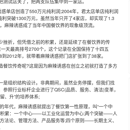
把测试店关了，把两支队伍集中到一家店。
诱惑单店创造了550万元纯利润;2004年，君太店单店纯利润
店纯利突破1300万元，虽然当年只开了4家店，却实现了1.3
看，麻辣诱惑成了当年中国餐饮界的现象级顶流。
挫折，但凭借之前的积累，还是延续了在餐饮界的传
太店一天最高排号2700个，这个记录在全国保持了十四五
08到2012年，就带着麻辣诱惑把门店扩张到了38家。
餐饮传奇呢?这是因为麻辣诱惑在创立之初就打造了多方
是组织结构设计。非典期间，虽然业务停摆，但我们找
参照行业标杆企业进行了QSC(品质、服务、清洁)变革，
留、升”的培养体系;
的年代，麻辣诱惑就提出了餐饮第一性原理，叫“一个中
”积累：一个中心——以工业化运营为中心;两个突破——人
观方法论、管理方法、产品服务等;四个原则——长期主义、
。