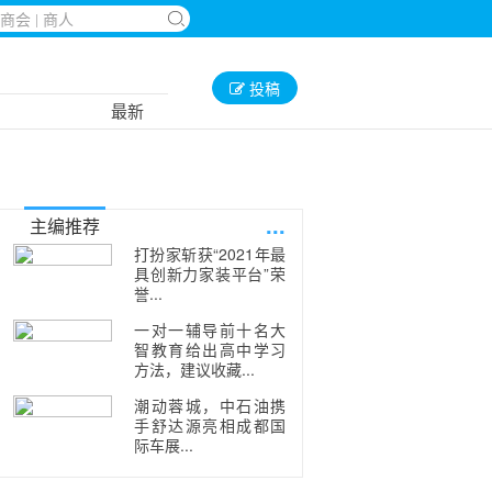
投稿
最新
...
主编推荐
打扮家斩获“2021年最
具创新力家装平台”荣
誉...
一对一辅导前十名大
智教育给出高中学习
方法，建议收藏...
潮动蓉城，中石油携
手舒达源亮相成都国
际车展...