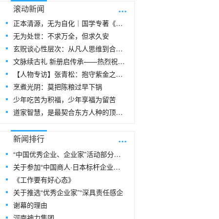
...
滚动新闻
正本清源，无为自化｜国学专著《玄贶思想》
无为处世：不求万全，但求久安
玄贶谈心性层次：从凡人思维到合道思维
文脉续古礼 新册启传承——热烈祝贺玄
【人物专访】张青松：抱守紫金之阳，在周易
烹煮光阴：莫把陈粮过早下锅
少年吃苦为积福，少年享福为留苦
道家智慧，是最契合东方人种的顶级生命指
...
新闻排行
“中国优秀企业、企业家”活动部分风采
关于参加“中国商人·日本标杆企业研修
《工作要有好心态》
关于推选“优秀企业家”“深具责任感企
谢幕的理由
河南神力集团