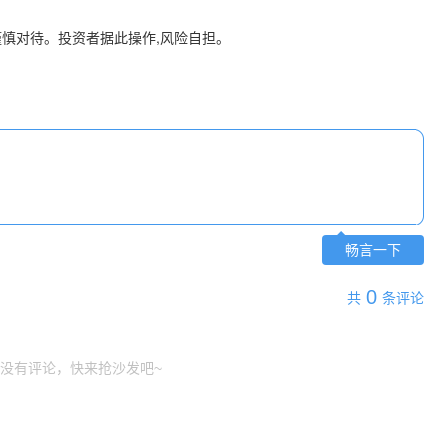
谨慎对待。投资者据此操作,风险自担。
畅言一下
0
共
条评论
没有评论，快来抢沙发吧~