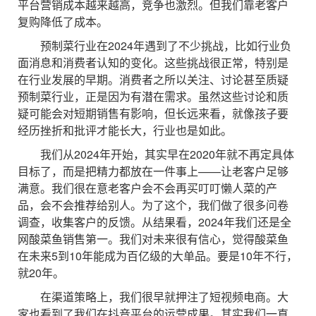
平台营销成本越来越高，竞争也激烈。但我们靠老客户
复购降低了成本。
预制菜行业在2024年遇到了不少挑战，比如行业负
面消息和消费者认知的变化。这些挑战很正常，特别是
在行业发展的早期。消费者之所以关注、讨论甚至质疑
预制菜行业，正是因为有潜在需求。虽然这些讨论和质
疑可能会对短期销售有影响，但长远来看，就像孩子要
经历挫折和批评才能长大，行业也是如此。
我们从2024年开始，其实早在2020年就不再定具体
目标了，而是把精力都放在一件事上——让老客户足够
满意。我们很在意老客户会不会再买叮叮懒人菜的产
品，会不会推荐给别人。为了这个，我们做了很多问卷
调查，收集客户的反馈。从结果看，2024年我们还是全
网酸菜鱼销售第一。我们对未来很有信心，觉得酸菜鱼
在未来5到10年能成为百亿级的大单品。要是10年不行，
就20年。
在渠道策略上，我们很早就押注了短视频电商。大
家也看到了我们在抖音平台的运营成果。其实我们一直