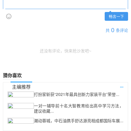
畅言一下
0
共
条评论
还没有评论，快来抢沙发吧~
猜你喜欢
...
主编推荐
打扮家斩获“2021年最具创新力家装平台”荣誉...
一对一辅导前十名大智教育给出高中学习方法，
建议收藏...
潮动蓉城，中石油携手舒达源亮相成都国际车展...