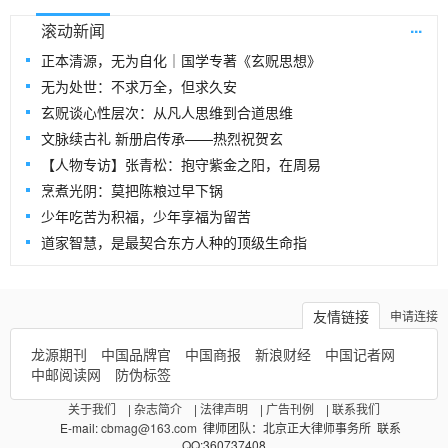
...
滚动新闻
正本清源，无为自化｜国学专著《玄贶思想》
无为处世：不求万全，但求久安
玄贶谈心性层次：从凡人思维到合道思维
文脉续古礼 新册启传承——热烈祝贺玄
【人物专访】张青松：抱守紫金之阳，在周易
烹煮光阴：莫把陈粮过早下锅
少年吃苦为积福，少年享福为留苦
道家智慧，是最契合东方人种的顶级生命指
友情链接
申请连接
龙源期刊
中国品牌官
中国商报
新浪财经
中国记者网
中邮阅读网
防伪标签
关于我们
|
杂志简介
|
法律声明
|
广告刊例
|
联系我们
E-mail:
cbmag@163.com
律师团队：北京正大律师事务所 联系
QQ:360737408