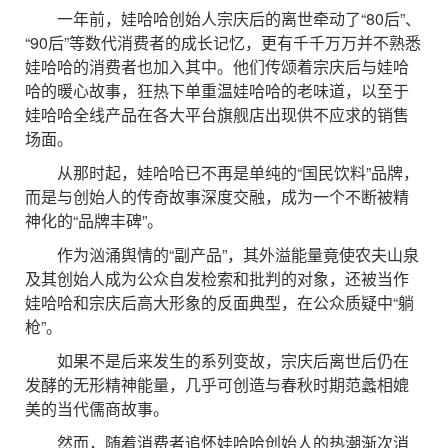
一年前，娃哈哈创始人宗庆后的离世牵动了“80后”、
“90后”等数代消费者的成长记忆，更有千千万万并不熟悉
娃哈哈的消费者也加入其中。他们传颂着宗庆后与娃哈
哈的暖心故事，狂热下单重温娃哈哈的老味道，以至于
娃哈哈全线产品在各大平台旗舰店出现供不应求的销售
场面。
从那时起，娃哈哈已不再是单纯的“国民饮料”品牌，
而是与创始人的传奇故事深度交融，成为一个不断被精
神化的“品牌丰碑”。
作为汹涌舆情的“副产品”，其外溢能量竟使农夫山泉
及其创始人成为公众自发检索和批判的对象，还被当作
娃哈哈和宗庆后高大形象的反面典型，在公众质疑中“躺
枪”。
如果不是后来发生的系列变故，宗庆后离世后仍在
发酵的无形精神能量，几乎可创造与春秋时期范蠡相媲
美的当代儒商故事。
然而，随着消费者追怀娃哈哈创始人的热潮渐次消