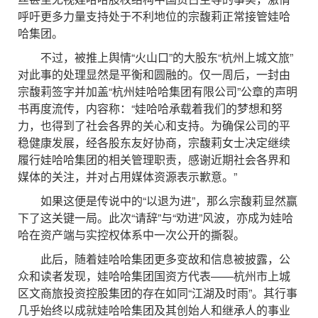
呼吁更多力量支持处于不利地位的宗馥莉正常接管娃哈
哈集团。
不过，被推上舆情“火山口”的大股东“杭州上城文旅”
对此事的处理显然是平衡和圆融的。仅一周后，一封由
宗馥莉签字并加盖“杭州娃哈哈集团有限公司”公章的声明
书再度流传，内容称：“娃哈哈承载着我们的梦想和努
力，也得到了社会各界的关心和支持。为确保公司的平
稳健康发展，经各股东友好协商，宗馥莉女士决定继续
履行娃哈哈集团的相关管理职责，感谢近期社会各界和
媒体的关注，并对占用媒体资源表示歉意。”
如果这便是传说中的“以退为进”，那么宗馥莉显然赢
下了这关键一局。此次“请辞”与“劝进”风波，亦成为娃哈
哈在资产端与实控权体系中一次公开的撕裂。
此后，随着娃哈哈集团更多变故和信息被披露，公
众和读者发现，娃哈哈集团国资方代表——杭州市上城
区文商旅投资控股集团的存在如同“江湖及时雨”。其行事
几乎始终以成就娃哈哈集团及其创始人和继承人的事业