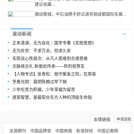
建议收藏...
潮动蓉城，中石油携手舒达源亮相成都国际车展...
...
滚动新闻
正本清源，无为自化｜国学专著《玄贶思想》
无为处世：不求万全，但求久安
玄贶谈心性层次：从凡人思维到合道思维
文脉续古礼 新册启传承——热烈祝贺玄
【人物专访】张青松：抱守紫金之阳，在周易
烹煮光阴：莫把陈粮过早下锅
少年吃苦为积福，少年享福为留苦
道家智慧，是最契合东方人种的顶级生命指
友情链接
申请连接
龙源期刊
中国品牌官
中国商报
新浪财经
中国记者网