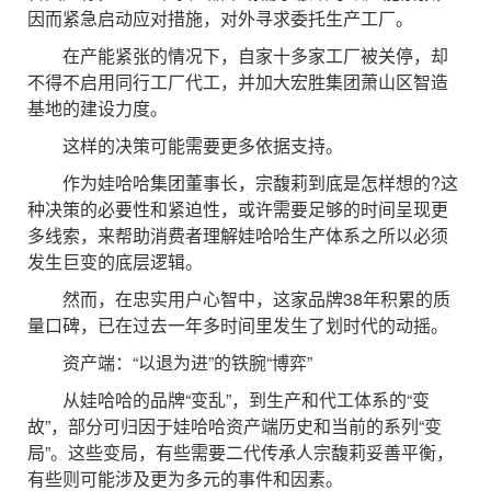
因而紧急启动应对措施，对外寻求委托生产工厂。
在产能紧张的情况下，自家十多家工厂被关停，却
不得不启用同行工厂代工，并加大宏胜集团萧山区智造
基地的建设力度。
这样的决策可能需要更多依据支持。
作为娃哈哈集团董事长，宗馥莉到底是怎样想的?这
种决策的必要性和紧迫性，或许需要足够的时间呈现更
多线索，来帮助消费者理解娃哈哈生产体系之所以必须
发生巨变的底层逻辑。
然而，在忠实用户心智中，这家品牌38年积累的质
量口碑，已在过去一年多时间里发生了划时代的动摇。
资产端：“以退为进”的铁腕“博弈”
从娃哈哈的品牌“变乱”，到生产和代工体系的“变
故”，部分可归因于娃哈哈资产端历史和当前的系列“变
局”。这些变局，有些需要二代传承人宗馥莉妥善平衡，
有些则可能涉及更为多元的事件和因素。