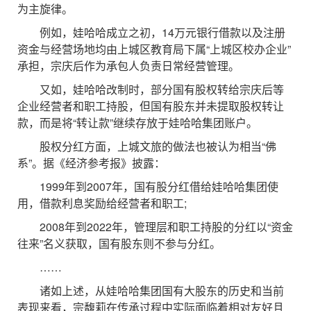
为主旋律。
例如，娃哈哈成立之初，14万元银行借款以及注册
资金与经营场地均由上城区教育局下属“上城区校办企业”
承担，宗庆后作为承包人负责日常经营管理。
又如，娃哈哈改制时，部分国有股权转给宗庆后等
企业经营者和职工持股，但国有股东并未提取股权转让
款，而是将“转让款”继续存放于娃哈哈集团账户。
股权分红方面，上城文旅的做法也被认为相当“佛
系”。据《经济参考报》披露：
1999年到2007年，国有股分红借给娃哈哈集团使
用，借款利息奖励给经营者和职工;
2008年到2022年，管理层和职工持股的分红以“资金
往来”名义获取，国有股东则不参与分红。
……
诸如上述，从娃哈哈集团国有大股东的历史和当前
表现来看，宗馥莉在传承过程中实际面临着相对友好且