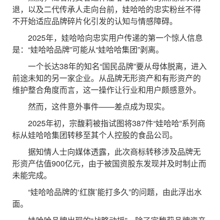
退，以及二代传承人走向台前，娃哈哈的忠实粉丝不得
不开始适应品牌碎片化引发的认知与情感障碍。
2025年，娃哈哈向忠实用户传递的第一个惊人信息
是：“娃哈哈品牌”可能从“娃哈哈集团”剥离。
一个长达38年的知名“国民品牌”要从母体脱离，进入
前途未知的另一家企业。从品牌无形资产和有形资产的
维护整合角度而言，这一操作让行业和用户颇感意外。
然而，这件意外事件——差点成为现实。
2025年初，宗馥莉被指试图将387件“娃哈哈”系列商
标从娃哈哈集团转移至其个人控股的食品公司。
据知情人士向媒体透露，此次商标转移涉及品牌无
形资产估值900亿元，由于被国资股东发现并及时制止而
未能完成。
“娃哈哈品牌的‘红旗’能打多久”的问题，由此浮出水
面。