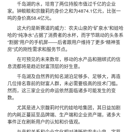
千岛湖的水，培育了两位持股市值过千亿的企业
家。钟睒睒和宗馥莉的身价之和为4874.1亿元，比张一
鸣的身价高58.4亿元。
这大约是新赛道的威力：农夫山泉的“矿泉水”和娃哈
哈的“纯净水”占据了消费者的水杯，而字节跳动的头条系
“割据”用户的手机屏——后者跟用户维持了更多“精神茧
房”式的刚性需求和服务节点。
在可预见的未来数年，移动的水产品和捆绑式的信
息流都将是趋近财富顶层的好生意。
千岛湖及自然界的知名湖泊足够多、足够大，再造
几位排名靠前的财富人群，未必需要极高的技术门槛。
然而，这三家企业的命运依然面临诸多可能发生的变
数。
尤其是进入宗馥莉时代的娃哈哈集团，其日益加剧
的内耗正蔓延至品牌端、生产端和企业资产端，诸多大
事件正在刷新用户的认知和价值观。
与产权关系和企业文化相对清晰的农夫山泉、字节