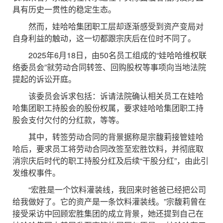
具有历史一贯性的稳定生态。
然而，娃哈哈集团职工层却逐渐感受到资产变局对
自身利益的触动，这一切都跟宗庆后在位时不同了。
2025年6月18日，由50名员工组成的“娃哈哈维权联
络委员会”就劳动合同转签、回购股权等事项向当地法院
提起的诉讼开庭。
该委员会诉求包括：诉请法院确认相关员工在娃哈
哈集团职工持股会的股份权属，要求娃哈哈集团职工持
股会支付欠付的分红款，等等。
其中，转签劳动合同的背景据称是宗馥莉接管娃哈
哈后，要求员工将劳动合同改签至宏胜饮料，并彻底取
消宗庆后时代的职工持股分红及后续“干股分红”，由此引
发维权事件。
“宏胜是一个饮料灌装线，我回来时爸爸已经把公司
给我做好了。它的资产是一条饮料灌装线。”宗馥莉曾在
接受采访中回顾宏胜集团的成立背景，她还提到自己在