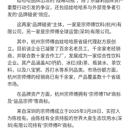
娃哈哈品牌出现的“战略动摇”，除了宗馥莉品牌资产
重整行动引发的争议，还包括娃哈哈系与外部竞争者引
发的“品牌碰瓷”效应。
这两家“品牌碰瓷”主体，一家是宗师傅饮料(杭州)有
限公司，另一家是宗师傅全球运营(深圳)有限公司。
其中，杭州宗师傅由娃哈哈原省级代理赵方辰创
立。目前该企业已凝聚了百余名老员工、千余家老经销
商，并联合数十家合作工厂，发展成为一家综合性饮料
企业。其产品涵盖AD钙奶、冰红(绿)茶、瓶装水、茶饮
料，以及八宝粥、苏打水等系列品类。市场份额方面，
杭州宗师傅的经销商已有千余家，产品覆盖数十个省级
市场。
在品牌资产方面，杭州宗师傅拥有“宗师傅TM”商标
及“益品宗师”等商标。
来自深圳的宗师傅成立于2025年3月28日，实控人
为陈桂有。由陈桂有全资持股的世界大泉生态饮用水(深
圳)有限公司持有“宗师傅R”商标。