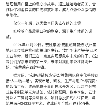
管理和用户至上的暖心小故事，通过娃哈哈老员工、合
作伙伴和消费者的口吻释放出来，成为点燃公众激情的
主旋律。
仅仅一年后，这类故事已失去存续的土壤。
娃哈哈产品质量口碑的剧变，源于生产体系的调
整。
2024年11月22日，宏胜集团“宏胜超链智造”杭州基
地开工仪式在杭州市萧山区举行。“数字化转型是第四次
工业革命，我们正在一点点实现想象中未来的样子，(这)
是我们探索未来的第一步，未来对我们来说才刚刚开
始。”宗馥莉在致辞中说。
据介绍，“宏胜超链智造”是宏胜集团以数字化手段链
接“人—物—场”，实现市场、研发、生产与用户“零距离”
的智造工程。该基地位于萧山技术开发区，以建立分布
式智能制造单元为基础，依托物联网、数字孪生、云计
算及人工智能等先进技术，项目总投资约3.57亿元，建
筑总面积24332平方米，建成后年产能可达8亿多瓶。