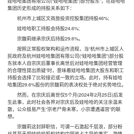
娃哈哈集团有限公司(“娃哈哈集团”)部分股东”，在娃哈哈
集团历史形成的持股关系如下：
杭州市上城区文商旅投资控股集团持股46%;
娃哈哈职工持股会持股24.6%;
宗馥莉继承宗庆后持股29.6%。
按照正常股权架构和运作流程，当“杭州市上城区人
民政府及杭州娃哈哈集团有限公司(“娃哈哈集团”)部分股
东就本人自宗庆后董事长离世后对娃哈哈集团经营管理
的合理性提出质疑”时，意味着娃哈哈集团大股东和职工
持股会选择了比较接近或一致的立场。此时，持有娃哈
哈集团29.6%股份的宗馥莉的表决权处于绝对劣势地位。
然而，在宗庆后离世仅5个月(2024年2月25日)后发
生此事，此时社会各界对宗庆后及娃哈哈的关注余温未
散，公众极易产生“宗老尸骨未寒，小宗遭遇逼宫”的联
想。
宗馥莉这封辞职信，可谓一石激起千层浪，部分粉
丝甚至无视娃哈哈股权结构中国资占主导的事实，激情