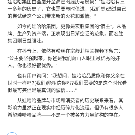
娃哈哈集团由基层升至高管的履历与愿景：“娃哈哈有三
十多年的历史了，它也需要与时俱进，(我们想)通过自己
的尝试给这个公司带来新的火花和激情。”
如今的娃哈哈集团，更像是宏胜集团的“宿主”，从品
牌、生产到资产端，正表现出日渐空乏的迹象，而宏胜
集团则日益强壮。
在抖音上，依然有粉丝在宗馥莉相关视频下留言：
“公主要坚强起来，你爸是我们萧山人眼里最优秀的好
人。你也很好很优秀。”
也有用户询问：“我想问，娃哈哈品质能和你父亲在
世时一样吗?(我们)能相信你吗?我们需要的是这个时代看
似最可笑但是最真诚的诚信……”
从娃哈哈品牌与市场和消费者的历史联系来看，其
影响力虽然正在现实中经历碎片化流程，但仍有很多人
希望娃哈哈品牌——不是一个被各方力量解构的存在。