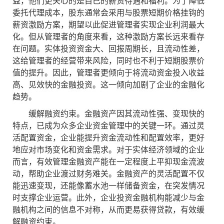
益，他们更关心的是自己的薪资待遇和福利。为了降低
委托代理成本，股东通常会采用与股票短期价格挂钩的
薪资激励方案，期望以此促进管理者实现企业利润最大
化。但从管理者的角度来看，这种激励方案长远来看存
在问题。实体投资资金大、回报周期长，且流动性差，
这给管理者的经营带来风险，同时也不利于短期股票价
值的提升。因此，管理者更倾向于将流动资金投入收益
高、见效快的金融投资。这一倾向加剧了企业的金融化
趋势。
缓解融资约束。金融资产因其流动性强、变现快的
特点，已成为众多企业资金管理中的关键一环。通过灵
活配置资金，企业能提升资金流动性和配置效率，更好
地应对市场变化和资金需求。对于实体经济领域的企业
而言，有效管理金融资产能在一定程度上平抑现金流波
动，帮助企业渡过财务难关。金融资产的灵活配置不仅
能迅速变现，还能像蓄水池一样储备资金，在突发情况
时支撑企业运营。此外，企业投资金融机构能减少与金
融机构之间的信息不对称，从而更易获得贷款，有效缓
解融资约束。