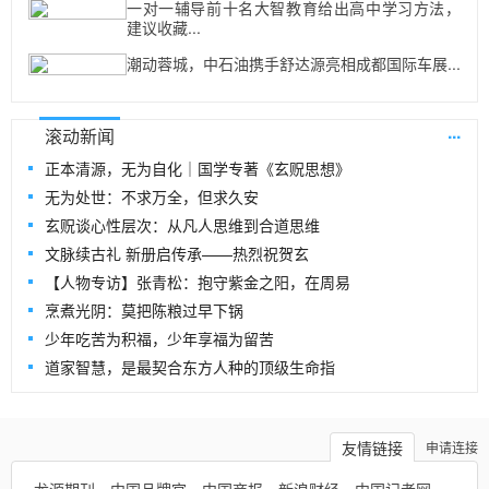
一对一辅导前十名大智教育给出高中学习方法，
建议收藏...
潮动蓉城，中石油携手舒达源亮相成都国际车展...
...
滚动新闻
正本清源，无为自化｜国学专著《玄贶思想》
无为处世：不求万全，但求久安
玄贶谈心性层次：从凡人思维到合道思维
文脉续古礼 新册启传承——热烈祝贺玄
【人物专访】张青松：抱守紫金之阳，在周易
烹煮光阴：莫把陈粮过早下锅
少年吃苦为积福，少年享福为留苦
道家智慧，是最契合东方人种的顶级生命指
友情链接
申请连接