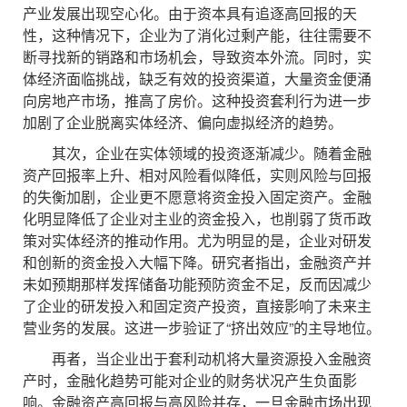
产业发展出现空心化。由于资本具有追逐高回报的天
性，这种情况下，企业为了消化过剩产能，往往需要不
断寻找新的销路和市场机会，导致资本外流。同时，实
体经济面临挑战，缺乏有效的投资渠道，大量资金便涌
向房地产市场，推高了房价。这种投资套利行为进一步
加剧了企业脱离实体经济、偏向虚拟经济的趋势。
其次，企业在实体领域的投资逐渐减少。随着金融
资产回报率上升、相对风险看似降低，实则风险与回报
的失衡加剧，企业更不愿意将资金投入固定资产。金融
化明显降低了企业对主业的资金投入，也削弱了货币政
策对实体经济的推动作用。尤为明显的是，企业对研发
和创新的资金投入大幅下降。研究者指出，金融资产并
未如预期那样发挥储备功能预防资金不足，反而因减少
了企业的研发投入和固定资产投资，直接影响了未来主
营业务的发展。这进一步验证了“挤出效应”的主导地位。
再者，当企业出于套利动机将大量资源投入金融资
产时，金融化趋势可能对企业的财务状况产生负面影
响。金融资产高回报与高风险并存，一旦金融市场出现