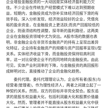
企业增投金融投资的一大动因是实体经济盈利能力欠
佳。不少企业在传统生产经营模式下难以达到预期收
益，短期内，金融投资成为弥补实体经济回报下滑的有
效手段。深入分析发现，经济效益较好的企业，凭借充
裕的盈余资金，在金融投资上更活跃;而资产回报较低的
企业，则亟须结构性调整，探寻新的盈利路径，这两类
企业在金融投资领域中尤为突出。A股市场的数据也表
明，非金融企业在非货币金融资产的持有上呈现出差异
化特征，企业持有金融资产的规模与资产回报率呈现U型
关系。实体经济收益下滑，而金融投资保持较高利润
率，这一对比促使企业不约而同地转向金融投资。由此
可见，实体产业利润率的下降，与金融投资的高回报形
成鲜明对比，直接推动了企业的金融化趋势。
委托代理。委托代理理论认为，企业所有者(股东)与
经营者(管理者)，作为理性经济人，两者之间建立起了一
种契约关系。然而，双方的目标并非完全契合。股东追
求的是股东权益最大化，包括利润最大化和股票价值最
大化。然而，管理者并不能直接从股东权益最大化中获