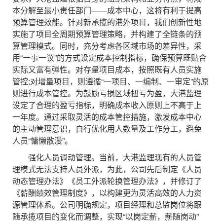
本分解至最小责任部门——成本中心，这将有利于提高
预算管理效能。针对新承揽的港外项目，我们创新性地
实施了项目全周期预算管理策略，并构建了全链条的预
算管理模式。同时，充分考虑各区域市场的差异性，采
用“一事一议”的方式设定成本控制指标，确保预算既贴合
实际又富有弹性。对存量项目成本，按照既有人员实施
管控;对增量项目，则遵循“一项目、一编制、一审定”的原
则进行成本管控。为鼓励亏损区域扭亏为盈，大港监理
设定了合理的盈亏指标，明确成本收入原则上不高于上
一年度。通过采取灵活的成本管控措施，激发成本中心
的主动管理意识，自行优化用人数量及工作分工，避免
人员“慵懒散漫”。
强化人员调动管理。当前，大港监理现有的人员管
理模式无法支持人员外派，为此，公司先后制定《人员
动态管理办法》《员工外派轮换管理办法》，并修订了
《薪酬绩效管理制度》，以构建更为灵活高效的人力资
源管理体系。公司明确规定，项目经理和总监岗位将跟
随承揽项目的变化而调整，实现“以岗定薪，薪随岗动”