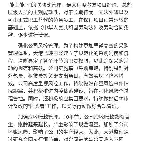
“能上能下”的联动式管理，最大程度激发项目经理、总监
层级人员的主观能动性。对于长期待岗、无法外派以及
可由正式职工替代的劳务员工，在保证项目正常运转的
基础上，依据《中华人民共和国劳动法》及劳动合同条
款，逐步进行清退。
强化公司风控管理。为了构建更加严谨高效的采购
管理体系，大港监理已经建立了规范化的采购制度和流
程，清晰界定了各个环节的职责权限，以此确保采购活
动的规范和高效。公司实施集中采购策略，特别是针对
外包费、租赁费等关键支出项目，有效实现了降本增
效。公司高度重视风控工作，持续做好存量风险事件情
况跟踪，并积极推进内控体系建设，旨在强化风险全过
程管控。同时，还积极响应集团要求，持续做好后续审
计整改的“回头看”工作，以实际行动做好合规管理。
加强应收账款管理。10年前，公司应收账款数额高
企，账龄越来越长，严重影响了现金流量，加剧了公司
坏账风险，影响了公司的生产经营。为此，大港监理通
过研究合同执行细节等，对合同进度与合同收入不匹