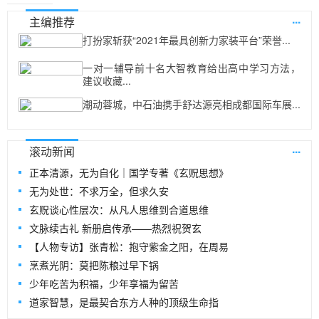
...
主编推荐
打扮家斩获“2021年最具创新力家装平台”荣誉...
一对一辅导前十名大智教育给出高中学习方法，
建议收藏...
潮动蓉城，中石油携手舒达源亮相成都国际车展...
...
滚动新闻
正本清源，无为自化｜国学专著《玄贶思想》
无为处世：不求万全，但求久安
玄贶谈心性层次：从凡人思维到合道思维
文脉续古礼 新册启传承——热烈祝贺玄
【人物专访】张青松：抱守紫金之阳，在周易
烹煮光阴：莫把陈粮过早下锅
少年吃苦为积福，少年享福为留苦
道家智慧，是最契合东方人种的顶级生命指