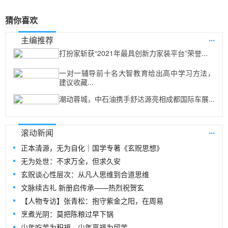
猜你喜欢
...
主编推荐
打扮家斩获“2021年最具创新力家装平台”荣誉...
一对一辅导前十名大智教育给出高中学习方法，
建议收藏...
潮动蓉城，中石油携手舒达源亮相成都国际车展...
...
滚动新闻
正本清源，无为自化｜国学专著《玄贶思想》
无为处世：不求万全，但求久安
玄贶谈心性层次：从凡人思维到合道思维
文脉续古礼 新册启传承——热烈祝贺玄
【人物专访】张青松：抱守紫金之阳，在周易
烹煮光阴：莫把陈粮过早下锅
少年吃苦为积福，少年享福为留苦