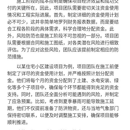
施工阶段的成本控制是确保项目经济效益和成功交
付的关键所在，因此，项目团队需要密切关注资金使用
情况和工程实际进展。首先，制定详细的资金使用计划
必不可少，这并非简单地罗列财务报表数据，而是要结
合工程各阶段的具体需求，科学合理地分配资金。此
外，风险防范也是施工阶段不可忽视的一部分。项目团
队需要根据合同和施工图纸，对各类潜在风险进行细致
评估。为了应对这些风险，团队应该提前制定相应的防
范措施。
以某住宅小区建设项目为例，项目团队在施工前便
制定了详尽的资金使用计划，并严格按照计划分配资
金。他们将每个月的资金分配到了土建、水电安装、绿
化等多个子项目中，确保每个环节都能得到充足的资金
支持。同时，团队还全面分析可能遇到的风险，并制定
了应急预案。比如，考虑到夏季暴雨可能导致施工延
期，他们不仅提前准备了防洪物资，还与当地气象部门
保持密切联系，以便及时调整施工安排，确保项目能够
顺利推进。