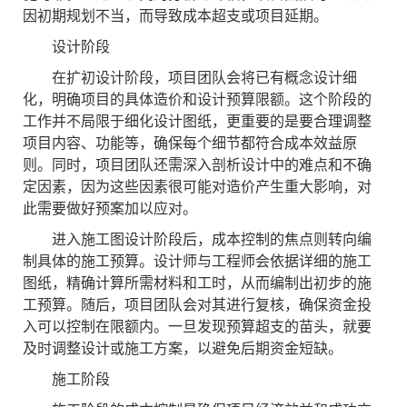
因初期规划不当，而导致成本超支或项目延期。
设计阶段
在扩初设计阶段，项目团队会将已有概念设计细
化，明确项目的具体造价和设计预算限额。这个阶段的
工作并不局限于细化设计图纸，更重要的是要合理调整
项目内容、功能等，确保每个细节都符合成本效益原
则。同时，项目团队还需深入剖析设计中的难点和不确
定因素，因为这些因素很可能对造价产生重大影响，对
此需要做好预案加以应对。
进入施工图设计阶段后，成本控制的焦点则转向编
制具体的施工预算。设计师与工程师会依据详细的施工
图纸，精确计算所需材料和工时，从而编制出初步的施
工预算。随后，项目团队会对其进行复核，确保资金投
入可以控制在限额内。一旦发现预算超支的苗头，就要
及时调整设计或施工方案，以避免后期资金短缺。
施工阶段