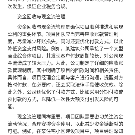
次发生，保证企业税务合规。
资金回收与现金流管理
资金回收与现金流管理是确保项目顺利推进和实现
盈利的重要环节。项目团队应当完善应收账款管理制
度，尽量减少坏账损失，同时还要优化付款方式，以此
降低资金支付风险。例如，某建筑公司承接了一个大型
商业综合体项目，其发现客户付款周期较长，对公司现
金流造成了较大压力。为此，公司制定了详细的应收账
款管理制度，其中明确了项目的回款时间和相关责任。
具体而言，项目经理会定期与客户进行沟通，提醒对方
按时付款，在必要时，还会采取法律手段催收欠款。除
此之外，公司还优化了付款方式，比如采用分期付款或
预付款的方式，以降低一次性大额支付引发风险的可
能。
现金流管理同样重要，项目团队需要密切关注资金
流动情况，合理安排资金使用，以此减少资金链断裂的
可能。例如，在某住宅小区建设项目中，项目经理深知