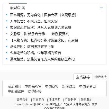
...
滚动新闻
正本清源，无为自化｜国学专著《玄贶思想》
无为处世：不求万全，但求久安
玄贶谈心性层次：从凡人思维到合道思维
文脉续古礼 新册启传承——热烈祝贺玄
【人物专访】张青松：抱守紫金之阳，在周易
烹煮光阴：莫把陈粮过早下锅
少年吃苦为积福，少年享福为留苦
道家智慧，是最契合东方人种的顶级生命指
友情链接
申请连接
龙源期刊
中国品牌官
中国商报
新浪财经
中国记者网
中邮阅读网
防伪标签
关于我们
|
杂志简介
|
法律声明
|
广告刊例
|
联系我们
E-mail:
cbmag@163.com
律师团队：北京正大律师事务所 联系
QQ:360737408