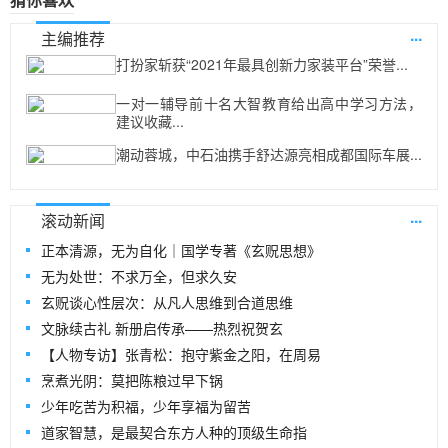
...
主编推荐
打扮家斩获“2021年最具创新力家装平台”荣誉...
一对一辅导前十名大智教育给出高中学习方法，
建议收藏...
潮动蓉城，中石油携手舒达源亮相成都国际车展...
...
滚动新闻
正本清源，无为自化｜国学专著《玄贶思想》
无为处世：不求万全，但求久安
玄贶谈心性层次：从凡人思维到合道思维
文脉续古礼 新册启传承——热烈祝贺玄
【人物专访】张青松：抱守紫金之阳，在周易
烹煮光阴：莫把陈粮过早下锅
少年吃苦为积福，少年享福为留苦
道家智慧，是最契合东方人种的顶级生命指