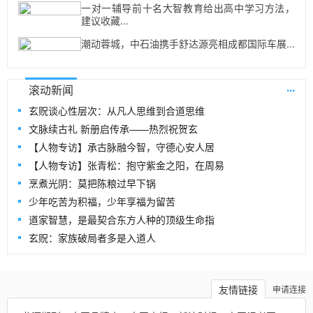
一对一辅导前十名大智教育给出高中学习方法，
建议收藏...
潮动蓉城，中石油携手舒达源亮相成都国际车展...
...
滚动新闻
玄贶谈心性层次：从凡人思维到合道思维
文脉续古礼 新册启传承——热烈祝贺玄
【人物专访】承古脉融今智，守德心安人居
【人物专访】张青松：抱守紫金之阳，在周易
烹煮光阴：莫把陈粮过早下锅
少年吃苦为积福，少年享福为留苦
道家智慧，是最契合东方人种的顶级生命指
玄贶：家族破局者多是入道人
友情链接
申请连接