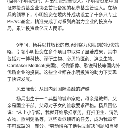
(简称“小明投资”)，并出任管理合伙人。小明投资是中国
证券投资基金业协会首批备案的私募基金管理人。在杨
兵的领导下，小明投资在境内外成功设立了十多只专业
PE/VC基金，精准完成了对系列高潜力企业的投资布
局，累计投资数亿元人民币。
9年间，杨兵以其敏锐的市场洞察力和独到的投资策
略，引领小明投资在多个项目中取得了显著成果，其中
包括对一博科技、深研生物、必贝特医药、滨会生物、
Caretaker Medical(美国)、视微影像、歌锐科技等国内外
优质企业的投资。这些企业都在小明投资的助力下实现
了快速发展。
风云际会：从国内到国际金融的跨越
杨兵出生于一个典型的城市家庭，母亲是教师，父
亲是国企干部。父母对子女的管教要求严格。杨兵回忆
说：“从上小学起，我就开始承担家务，打扫卫生、清洗
衣物、熬制粥品等，这些看似琐碎的任务，成为我童年
不可或缺的一部分。”劳动增强了他独立解决问题和自我