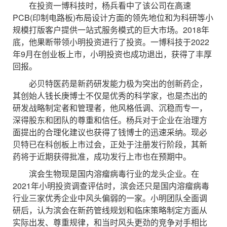
在投资一博科技时，杨兵看中了该公司在高速
PCB(印制电路板)布局设计方面的领先地位和为科研等小
规模打版客户提供一站式服务模式的巨大市场。2018年
底，他果断带领小明投资进行了投资。一博科技于2022
年9月在创业板上市，小明投资也成功退出，获得了丰厚
回报。
必贝特医药是新药研发能力极为突出的创新药企，
其创始人钱长庚博士不仅是优秀的科学家，也是杰出的
研发战略制定者和管理者，他风格低调、沉稳而专一，
深得股东和团队的尊重和信任。杨兵对于企业在治理方
面提出的合理化建议也获得了钱博士的迅速采纳。现必
贝特已在科创板上市过会，正处于注册发行阶段，其新
药将于近期获得批准，成功发行上市也在预期中。
滨会生物现是国内溶瘤病毒行业的龙头企业。在
2021年小明投资调查评估时，滨会还只是国内溶瘤病毒
行业三家优秀企业中风头偏弱的一家。小明团队全面调
研后，认为滨会在新药管线规划和临床策略制定方面从
实际出发、尊重规律，和当时风头更劲的竞争对手相比