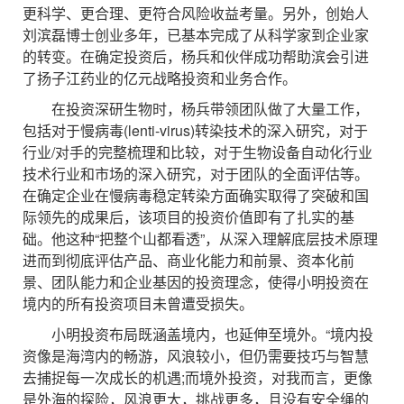
更科学、更合理、更符合风险收益考量。另外，创始人
刘滨磊博士创业多年，已基本完成了从科学家到企业家
的转变。在确定投资后，杨兵和伙伴成功帮助滨会引进
了扬子江药业的亿元战略投资和业务合作。
在投资深研生物时，杨兵带领团队做了大量工作，
包括对于慢病毒(lenti-virus)转染技术的深入研究，对于
行业/对手的完整梳理和比较，对于生物设备自动化行业
技术行业和市场的深入研究，对于团队的全面评估等。
在确定企业在慢病毒稳定转染方面确实取得了突破和国
际领先的成果后，该项目的投资价值即有了扎实的基
础。他这种“把整个山都看透”，从深入理解底层技术原理
进而到彻底评估产品、商业化能力和前景、资本化前
景、团队能力和企业基因的投资理念，使得小明投资在
境内的所有投资项目未曾遭受损失。
小明投资布局既涵盖境内，也延伸至境外。“境内投
资像是海湾内的畅游，风浪较小，但仍需要技巧与智慧
去捕捉每一次成长的机遇;而境外投资，对我而言，更像
是外海的探险，风浪更大，挑战更多，且没有安全绳的