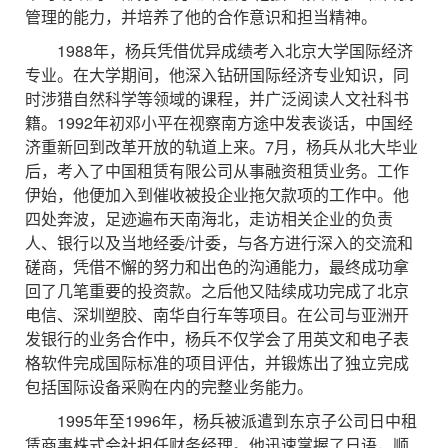
管理的能力，并培养了他的合作意识和担当精神。
1988年，杨兵凭借优异成绩考入北京大学国际经济
专业。在大学期间，他深入钻研国际经济专业知识，同
时涉猎自然科学等领域的课程，并广泛阅读人文社科书
籍。1992年初邓小平在视察南方途中发表谈话，中国经
济重新回到改革开放的轨道上来。7月，杨兵从北大毕业
后，考入了中国租赁有限公司从事融资租赁业务。工作
伊始，他便加入到催收被投企业拖欠款项的工作中。他
四处奔波，足迹遍布天南海北，走访相关企业的负责
人、银行以及当地经委/计委，与各方进行深入的交流和
磋商，凭借不懈的努力和出色的沟通能力，最终成功拿
回了几笔重要的投资款。之后他又陆续成功完成了北京
电信、深圳塑胶、南华自行车等项目。在公司与亚洲开
发银行的业务合作中，杨兵不仅学会了用英文和电子表
格软件完成国际标准的项目评估，并锻炼出了独立完成
包括国际设备采购在内的完整业务能力。
1995年至1996年，杨兵被派遣到东京子公司日中租
赁商事株式会社担任财务经理。他迅速掌握了日语，顺