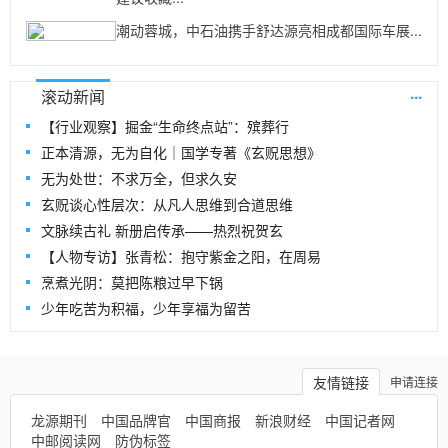
潮动蓉城，中石油携手舒达源亮相成都国际车展...
...
滚动新闻
【行业观察】掘金“生命终点站”：殡葬行
正本清源，无为自化｜国学专著《玄贶思想》
无为处世：不求万全，但求久安
玄贶谈心性层次：从凡人思维到合道思维
文脉续古礼 新册启传承——热烈祝贺玄
【人物专访】张青松：抱守紫金之阳，在周易
烹煮光阴：莫把陈粮过早下锅
少年吃苦为积福，少年享福为留苦
友情链接
申请连接
龙源期刊
中国品牌官
中国商报
新浪财经
中国记者网
中邮阅读网
防伪标签