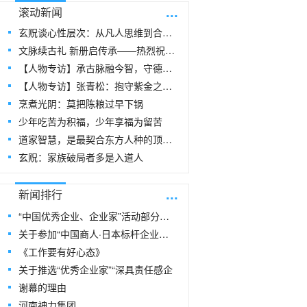
...
滚动新闻
玄贶谈心性层次：从凡人思维到合道思维
文脉续古礼 新册启传承——热烈祝贺玄
【人物专访】承古脉融今智，守德心安人居
【人物专访】张青松：抱守紫金之阳，在周易
烹煮光阴：莫把陈粮过早下锅
少年吃苦为积福，少年享福为留苦
道家智慧，是最契合东方人种的顶级生命指
玄贶：家族破局者多是入道人
...
新闻排行
“中国优秀企业、企业家”活动部分风采
关于参加“中国商人·日本标杆企业研修
《工作要有好心态》
关于推选“优秀企业家”“深具责任感企
谢幕的理由
河南神力集团