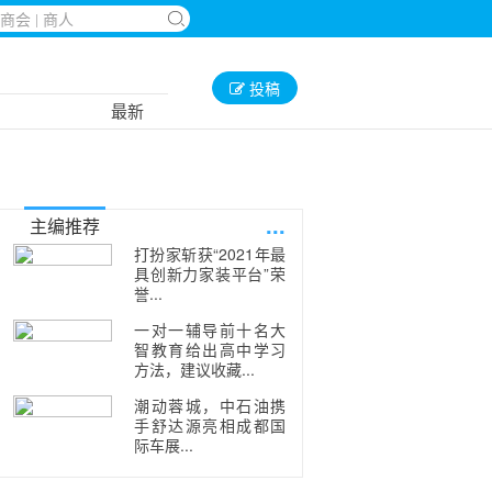
投稿
最新
...
主编推荐
打扮家斩获“2021年最
具创新力家装平台”荣
誉...
一对一辅导前十名大
智教育给出高中学习
方法，建议收藏...
潮动蓉城，中石油携
手舒达源亮相成都国
际车展...