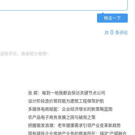
畅言一下
0
共
条评论
没有评论，快来抢沙发吧~
张 颖：每到一地我都会探访关键节点公司
设计阶段造价管控能为建筑工程保驾护航
多媒体电商赋能：企业经济增长的新策略蓝图
农产品电子商务发展之困与破局之策
把握银发浪潮：老年健康需求引领产业变革新趋势
国有城投企业房地产业务的根本所在：锚定“产城融合