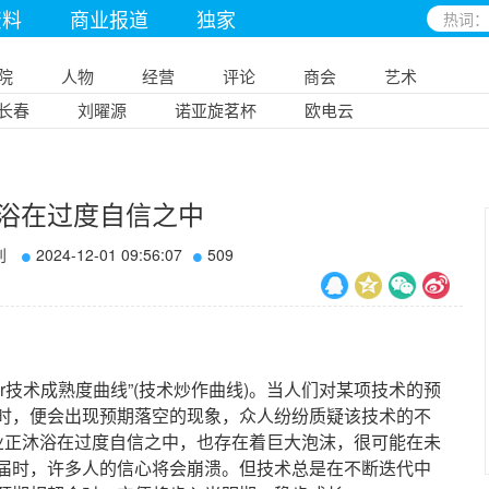
资料
商业报道
独家
院
人物
经营
评论
商会
艺术
长春
刘曜源
诺亚旋茗杯
欧电云
沐浴在过度自信之中
刊
2024-12-01 09:56:07
509
r技术成熟度曲线”(技术炒作曲线)。当人们对某项技术的预
时，便会出现预期落空的现象，众人纷纷质疑该技术的不
行业正沐浴在过度自信之中，也存在着巨大泡沫，很可能在未
届时，许多人的信心将会崩溃。但技术总是在不断迭代中