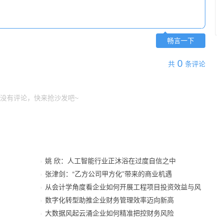
畅言一下
0
共
条评论
没有评论，快来抢沙发吧~
姚 欣：人工智能行业正沐浴在过度自信之中
张津剑：“乙方公司甲方化”带来的商业机遇
从会计学角度看企业如何开展工程项目投资效益与风
数字化转型助推企业财务管理效率迈向新高
大数据风起云涌企业如何精准把控财务风险