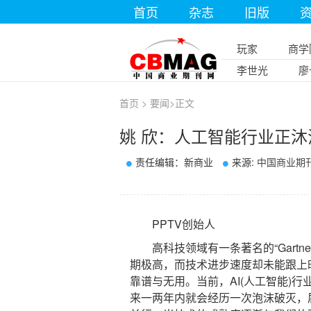
首页
杂志
旧版
玩家
商学
李世光
廖
首页
>
要闻
>
正文
姚 欣：人工智能行业正
责任编辑：新商业
来源:
中国商业期
PPTV创始人
高科技领域有一条著名的“Gartne
期极高，而技术进步速度却未能跟上
靠谱与无用。当前，AI(人工智能)
来一两年内就会经历一次泡沫破灭，