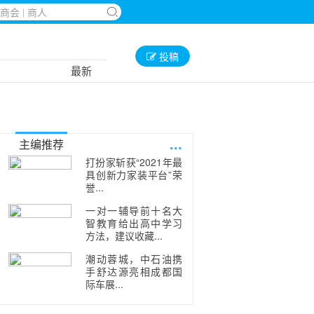
投稿
最新
...
主编推荐
打扮家斩获“2021年最
具创新力家装平台”荣
誉...
一对一辅导前十名大
智教育给出高中学习
方法，建议收藏...
潮动蓉城，中石油携
手舒达源亮相成都国
际车展...