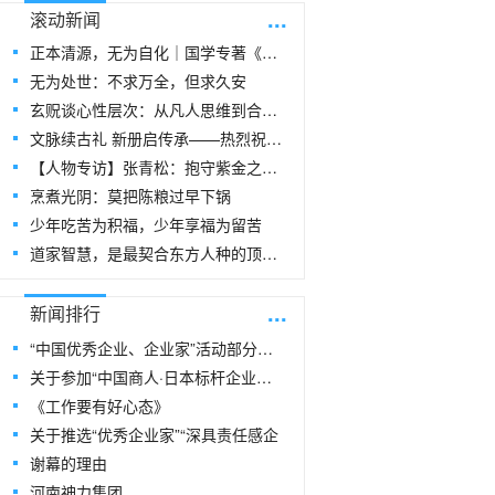
...
滚动新闻
正本清源，无为自化｜国学专著《玄贶思想》
无为处世：不求万全，但求久安
玄贶谈心性层次：从凡人思维到合道思维
文脉续古礼 新册启传承——热烈祝贺玄
【人物专访】张青松：抱守紫金之阳，在周易
烹煮光阴：莫把陈粮过早下锅
少年吃苦为积福，少年享福为留苦
道家智慧，是最契合东方人种的顶级生命指
...
新闻排行
“中国优秀企业、企业家”活动部分风采
关于参加“中国商人·日本标杆企业研修
《工作要有好心态》
关于推选“优秀企业家”“深具责任感企
谢幕的理由
河南神力集团