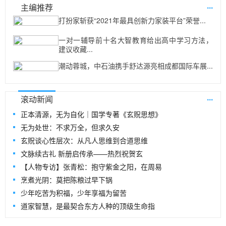
...
主编推荐
打扮家斩获“2021年最具创新力家装平台”荣誉...
一对一辅导前十名大智教育给出高中学习方法，
建议收藏...
潮动蓉城，中石油携手舒达源亮相成都国际车展...
...
滚动新闻
正本清源，无为自化｜国学专著《玄贶思想》
无为处世：不求万全，但求久安
玄贶谈心性层次：从凡人思维到合道思维
文脉续古礼 新册启传承——热烈祝贺玄
【人物专访】张青松：抱守紫金之阳，在周易
烹煮光阴：莫把陈粮过早下锅
少年吃苦为积福，少年享福为留苦
道家智慧，是最契合东方人种的顶级生命指