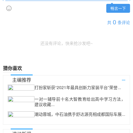
畅言一下
0
共
条评论
还没有评论，快来抢沙发吧~
猜你喜欢
...
主编推荐
打扮家斩获“2021年最具创新力家装平台”荣誉...
一对一辅导前十名大智教育给出高中学习方法，
建议收藏...
潮动蓉城，中石油携手舒达源亮相成都国际车展...
...