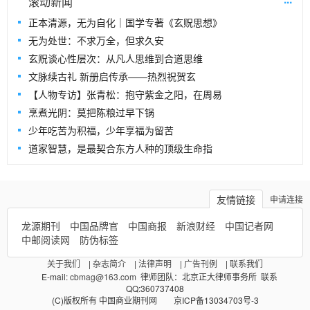
滚动新闻
正本清源，无为自化｜国学专著《玄贶思想》
无为处世：不求万全，但求久安
玄贶谈心性层次：从凡人思维到合道思维
文脉续古礼 新册启传承——热烈祝贺玄
【人物专访】张青松：抱守紫金之阳，在周易
烹煮光阴：莫把陈粮过早下锅
少年吃苦为积福，少年享福为留苦
道家智慧，是最契合东方人种的顶级生命指
友情链接
申请连接
龙源期刊
中国品牌官
中国商报
新浪财经
中国记者网
中邮阅读网
防伪标签
关于我们
|
杂志简介
|
法律声明
|
广告刊例
|
联系我们
E-mail:
cbmag@163.com
律师团队：北京正大律师事务所 联系
QQ:360737408
(C)版权所有 中国商业期刊网 京ICP备13034703号-3