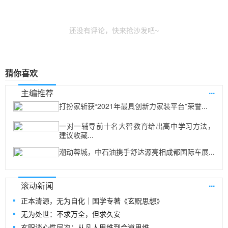
还没有评论，快来抢沙发吧~
猜你喜欢
...
主编推荐
打扮家斩获“2021年最具创新力家装平台”荣誉...
一对一辅导前十名大智教育给出高中学习方法，
建议收藏...
潮动蓉城，中石油携手舒达源亮相成都国际车展...
...
滚动新闻
正本清源，无为自化｜国学专著《玄贶思想》
无为处世：不求万全，但求久安
玄贶谈心性层次：从凡人思维到合道思维