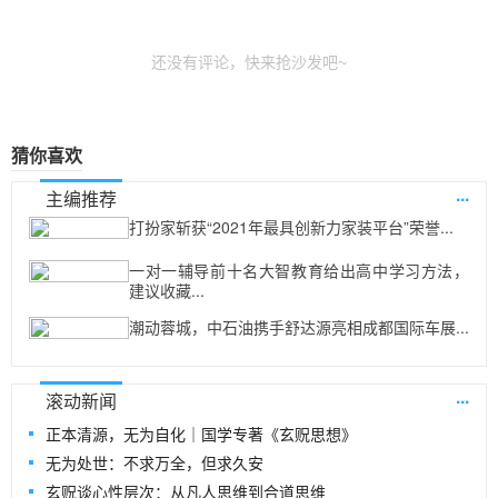
还没有评论，快来抢沙发吧~
猜你喜欢
...
主编推荐
打扮家斩获“2021年最具创新力家装平台”荣誉...
一对一辅导前十名大智教育给出高中学习方法，
建议收藏...
潮动蓉城，中石油携手舒达源亮相成都国际车展...
...
滚动新闻
正本清源，无为自化｜国学专著《玄贶思想》
无为处世：不求万全，但求久安
玄贶谈心性层次：从凡人思维到合道思维