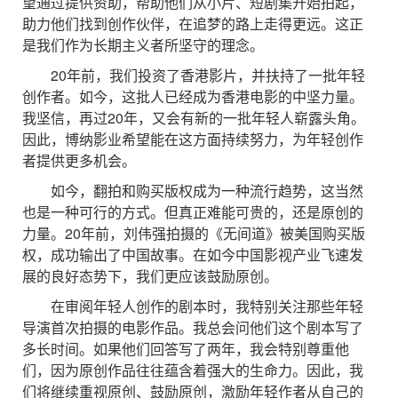
望通过提供资助，帮助他们从小片、短剧集开始拍起，
助力他们找到创作伙伴，在追梦的路上走得更远。这正
是我们作为长期主义者所坚守的理念。
20年前，我们投资了香港影片，并扶持了一批年轻
创作者。如今，这批人已经成为香港电影的中坚力量。
我坚信，再过20年，又会有新的一批年轻人崭露头角。
因此，博纳影业希望能在这方面持续努力，为年轻创作
者提供更多机会。
如今，翻拍和购买版权成为一种流行趋势，这当然
也是一种可行的方式。但真正难能可贵的，还是原创的
力量。20年前，刘伟强拍摄的《无间道》被美国购买版
权，成功输出了中国故事。在如今中国影视产业飞速发
展的良好态势下，我们更应该鼓励原创。
在审阅年轻人创作的剧本时，我特别关注那些年轻
导演首次拍摄的电影作品。我总会问他们这个剧本写了
多长时间。如果他们回答写了两年，我会特别尊重他
们，因为原创作品往往蕴含着强大的生命力。因此，我
们将继续重视原创、鼓励原创，激励年轻作者从自己的