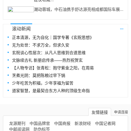
潮动蓉城，中石油携手舒达源亮相成都国际车展...
...
滚动新闻
正本清源，无为自化｜国学专著《玄贶思想》
无为处世：不求万全，但求久安
玄贶谈心性层次：从凡人思维到合道思维
文脉续古礼 新册启传承——热烈祝贺玄
【人物专访】张青松：抱守紫金之阳，在周易
烹煮光阴：莫把陈粮过早下锅
少年吃苦为积福，少年享福为留苦
道家智慧，是最契合东方人种的顶级生命指
友情链接
申请连接
龙源期刊
中国品牌官
中国商报
新浪财经
中国记者网
中邮阅读网
防伪标签