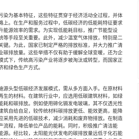
染为基本特征，这些特征贯穿于经济活动全过程，并体
略上。在生产和服务过程中，低碳经济的低能耗特征要求
升能源效率的需求。为实现低能耗目标，推广节能型设
统等手段至关重要。此外，减少温室气体排放，特别是二
关键。为此，国家已制定严格的排放标准，并大力推广清
业碳排放量。这些举措不仅有助于缓解全球变暖，还为企
模式下，传统高污染产业将逐步被淘汰或转型，而国家正
济和绿色生产方式。
源头型低碳经济发展模式，需从多方面入手。在原材料
再生的材料。在建筑行业中，应选用低碳建筑材料，如绿
能耗和碳排放。例如使用碲化镉发电玻璃，其不仅透光性
建筑自给自足，较传统材料碳排放更低、能效更高，能降
，应采用先进的低碳技术，减少消耗和废弃物排放。在制造
产流程，降低单位产品的能耗。同时，积极推广清洁能
能源。经比较，太阳能光伏发电的碳排放量远低于化石能