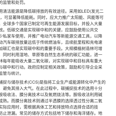
的监管和处罚。
洁能源是降低碳排放的有效途径。采用如LED(发光二
术，可显著降低能耗。同时，应大力推广太阳能、风能等可
。全球多个国家已制定可再生能源发展目标，并投入大量
效。低碳交通是实现碳中和的关键，应鼓励使用公共交
少私家车使用，并推广电动汽车等新能源交通工具，以降
动汽车碳排放量远低于传统燃油车，且续航里程和充电速
加碳汇也是实现碳中和的重要手段。大规模植树造林可增
，同时利用湿地、草原等自然生态系统的碳汇功能，进一
林每年能吸收大量二氧化碳，对实现碳中和目标具有重大
与碳中和行动。政府应制定相关政策，鼓励和引导企业采
监管与统计。
与储存技术(CCS)是指将工业生产或能源转化中产生的
，避免其排入大气。在此过程中，碳捕捉技术的选用十分
胺吸收法、膜分离技术以及氧燃烧法等。胺吸收法利用碱
成熟。而膜分离技术则通过半透膜的选择透过性分离二氧
实际应用时，需根据具体工艺和排放特点选择合适的技
防止泄漏。常见的储存方式包括地下储存和海洋储存。地