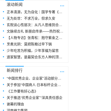
...
滚动新闻
正本清源，无为自化｜国学专著《玄贶思想》
无为处世：不求万全，但求久安
玄贶谈心性层次：从凡人思维到合道思维
文脉续古礼 新册启传承——热烈祝贺玄
【人物专访】张青松：抱守紫金之阳，在周易
烹煮光阴：莫把陈粮过早下锅
少年吃苦为积福，少年享福为留苦
道家智慧，是最契合东方人种的顶级生命指
...
新闻排行
“中国优秀企业、企业家”活动部分风采
关于参加“中国商人·日本标杆企业研修
《工作要有好心态》
关于推选“优秀企业家”“深具责任感企
谢幕的理由
河南神力集团