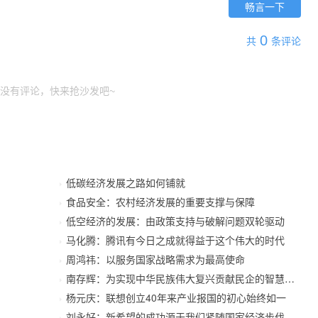
畅言一下
0
共
条评论
没有评论，快来抢沙发吧~
低碳经济发展之路如何铺就
食品安全：农村经济发展的重要支撑与保障
低空经济的发展：由政策支持与破解问题双轮驱动
马化腾：腾讯有今日之成就得益于这个伟大的时代
周鸿祎：以服务国家战略需求为最高使命
南存辉：为实现中华民族伟大复兴贡献民企的智慧和力
杨元庆：联想创立40年来产业报国的初心始终如一
刘永好：新希望的成功源于我们紧随国家经济步伐