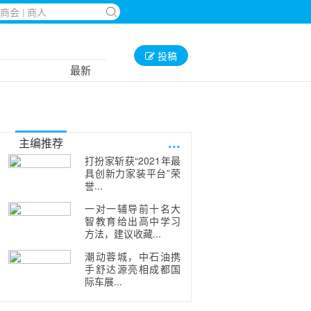
投稿
最新
...
主编推荐
打扮家斩获“2021年最
具创新力家装平台”荣
誉...
一对一辅导前十名大
智教育给出高中学习
方法，建议收藏...
潮动蓉城，中石油携
手舒达源亮相成都国
际车展...