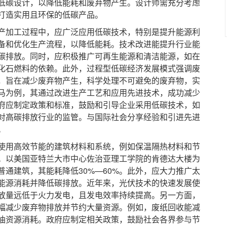
低碳设计，以降低能耗和废弃物产生。设计师需充分考虑
打造实用且环保的低碳产品。
加工过程中，应广泛应用低碳技术，特别是提升能源利
备和优化生产流程，以降低能耗。技术改进能提升行业能
少碳排放。同时，应积极推广可再生能源和清洁能源，如在
化石燃料的依赖。此外，过程型低碳经济发展模式强调废
，旨在减少废弃物产生，科学处理不可避免的废弃物，实
马为例，其通过改进生产工艺和应用先进技术，成功减少
政府应制定政策和标准，鼓励和引导企业采用低碳技术，如
对高碳排放行业的监管。与国际社会分享经验和引进先进
。
用高效节能的建筑材料和系统，例如保温隔热材料和节
。以美国亚特兰大市中心佐治亚理工学院的肯德达大楼为
通建筑，其能耗降低30%—60%。此外，应大力推广太
能源消耗并降低碳排放。近年来，光伏技术的快速发展使
放量远低于火力发电，且发电效率持续提高。另一方面，
幅减少废弃物排放并节约大量资源。例如，废纸回收能减
油资源消耗。政府应制定相关政策，鼓励社会各界参与节