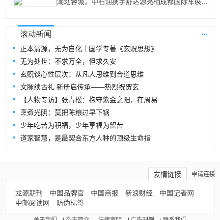
潮动蓉城，中石油携手舒达源亮相成都国际车展...
...
滚动新闻
正本清源，无为自化｜国学专著《玄贶思想》
无为处世：不求万全，但求久安
玄贶谈心性层次：从凡人思维到合道思维
文脉续古礼 新册启传承——热烈祝贺玄
【人物专访】张青松：抱守紫金之阳，在周易
烹煮光阴：莫把陈粮过早下锅
少年吃苦为积福，少年享福为留苦
道家智慧，是最契合东方人种的顶级生命指
友情链接
申请连接
龙源期刊
中国品牌官
中国商报
新浪财经
中国记者网
中邮阅读网
防伪标签
关于我们
|
杂志简介
|
法律声明
|
广告刊例
|
联系我们