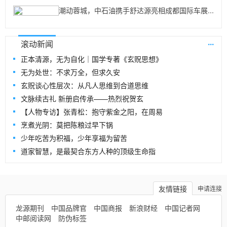
潮动蓉城，中石油携手舒达源亮相成都国际车展...
...
滚动新闻
正本清源，无为自化｜国学专著《玄贶思想》
无为处世：不求万全，但求久安
玄贶谈心性层次：从凡人思维到合道思维
文脉续古礼 新册启传承——热烈祝贺玄
【人物专访】张青松：抱守紫金之阳，在周易
烹煮光阴：莫把陈粮过早下锅
少年吃苦为积福，少年享福为留苦
道家智慧，是最契合东方人种的顶级生命指
友情链接
申请连接
龙源期刊
中国品牌官
中国商报
新浪财经
中国记者网
中邮阅读网
防伪标签