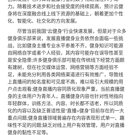
力。随着技术进步和社会接受度的持续提高，预计云健
身将在深度融合线上线下资源的基础上，朝着更加个性
化、智能化、社交化的方向发展。
尽管当前我国“云健身”行业快速发展，但是对于众多
健身俱乐部来说，发展直播健身业务依然会面临一些挑
战，比如健身主播专业水平参差不齐，健身知识可能源
自网络自学或者个人经验，其内容可能存在误导性甚至
是安全隐患;许多健身俱乐部可能在传统线下经营方面颇
有建树，但在社交媒体运营、网络营销等方面经验不
足，未能充分利用各类网络渠道进行有效推广，导致线
上直播间的知名度和可见度不高，难以吸引大规模的用
户点击观看;健身直播内容同质化现象严重，当前直播健
身的主体用户为青年人，直播健身内容也针对性地指向
年轻群体，训练方法、内容、时长都不适老，所以同质
化的内容以及缺乏普适性是“直播+健身”目前存在的一大
重点问题;健身直播领域普遍存在内容表现形式单一、趣
味性不足的问题;缺乏对线上用户有效管理，用户对直播
健身的黏性不足等。