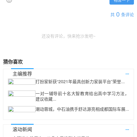
畅言一下
0
共
条评论
还没有评论，快来抢沙发吧~
猜你喜欢
...
主编推荐
打扮家斩获“2021年最具创新力家装平台”荣誉...
一对一辅导前十名大智教育给出高中学习方法，
建议收藏...
潮动蓉城，中石油携手舒达源亮相成都国际车展...
...
滚动新闻