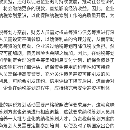
收负担，还可以促进企业的可持续发展，推动社会经济的
，将会缴纳更多的税款，直接影响经济收益。因此，企业
纳税筹划意识，以此保障纳税筹划工作的高质量开展，为
筹划方案前，财务人员需对权益筹资与债务筹资进行深
人员需设定基础参照，以确保利益的合理分配，从而帮助
务筹资的角度看，企业通过纳税筹划可降低税收负担。然
应可能加剧，债务风险也会随之增加。因此，在纳税筹划
科学制定合理的资金筹集和利息支付计划，确保负债处于
的影响进行仔细评估，确保资金使用的科学性和可持续
人员需保持高度警觉，充分关注债务筹资可能引发的风
利息，可能会引发违约、信用评级下降等后果，进而会对
，企业在纳税筹划过程中，应持续完善安全筹资控制体
的纳税筹划活动需要严格按照法律要求展开，这就意味
筹划方案也必须进行相应调整，这就要求纳税筹划人员具
培养一大批专业化的纳税筹划人才，负责税务筹划方案的
务筹划人员需要定期参加培训，以便及时了解国家出台的