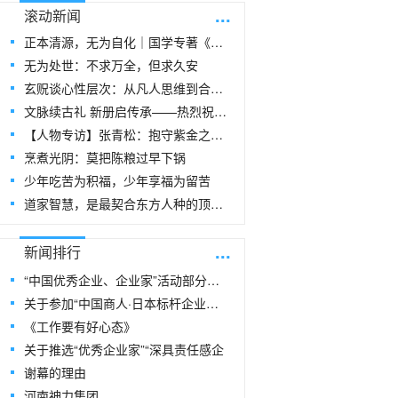
...
滚动新闻
正本清源，无为自化｜国学专著《玄贶思想》
无为处世：不求万全，但求久安
玄贶谈心性层次：从凡人思维到合道思维
文脉续古礼 新册启传承——热烈祝贺玄
【人物专访】张青松：抱守紫金之阳，在周易
烹煮光阴：莫把陈粮过早下锅
少年吃苦为积福，少年享福为留苦
道家智慧，是最契合东方人种的顶级生命指
...
新闻排行
“中国优秀企业、企业家”活动部分风采
关于参加“中国商人·日本标杆企业研修
《工作要有好心态》
关于推选“优秀企业家”“深具责任感企
谢幕的理由
河南神力集团