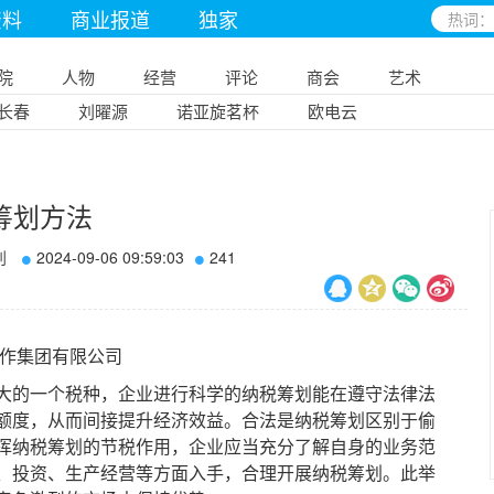
资料
商业报道
独家
院
人物
经营
评论
商会
艺术
长春
刘曜源
诺亚旋茗杯
欧电云
筹划方法
刊
2024-09-06 09:59:03
241
作集团有限公司
的一个税种，企业进行科学的纳税筹划能在遵守法律法
额度，从而间接提升经济效益。合法是纳税筹划区别于偷
挥纳税筹划的节税作用，企业应当充分了解自身的业务范
、投资、生产经营等方面入手，合理开展纳税筹划。此举