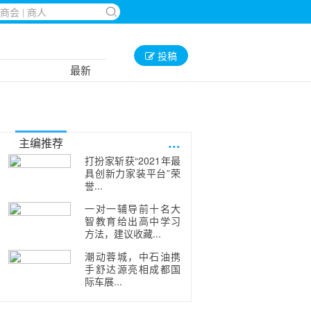
投稿
最新
...
主编推荐
打扮家斩获“2021年最
具创新力家装平台”荣
誉...
一对一辅导前十名大
智教育给出高中学习
方法，建议收藏...
潮动蓉城，中石油携
手舒达源亮相成都国
际车展...