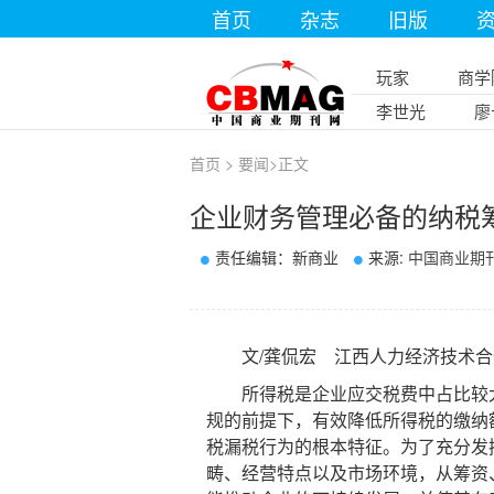
首页
杂志
旧版
玩家
商学
李世光
廖
首页
>
要闻
>
正文
企业财务管理必备的纳税
责任编辑：新商业
来源:
中国商业期
文/龚侃宏 江西人力经济技术合
所得税是企业应交税费中占比较大
规的前提下，有效降低所得税的缴纳
税漏税行为的根本特征。为了充分发
畴、经营特点以及市场环境，从筹资