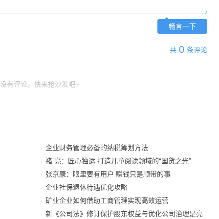
畅言一下
0
共
条评论
没有评论，快来抢沙发吧~
企业财务管理必备的纳税筹划方法
褚 亮：匠心独运 打造儿童阅读领域的“国货之光”
张京康：眼里要有用户 赚钱只是顺带的事
企业社保退休待遇优化攻略
矿业企业如何借助工商管理实现高效运营
新《公司法》修订保护股东权益与优化公司治理是亮