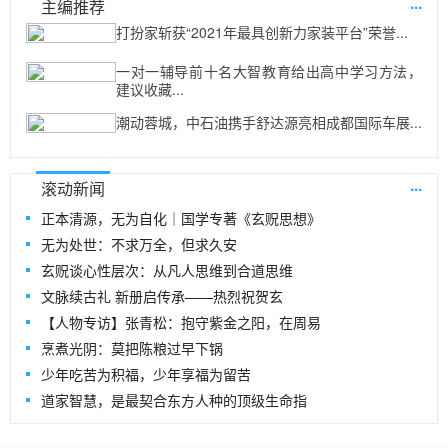
...
主编推荐
打扮家斩获“2021年最具创新力家装平台”荣誉...
一对一辅导前十名大智教育给出高中学习方法，
建议收藏...
潮动蓉城，中石油携手舒达源亮相成都国际车展...
...
滚动新闻
正本清源，无为自化｜国学专著《玄贶思想》
无为处世：不求万全，但求久安
玄贶谈心性层次：从凡人思维到合道思维
文脉续古礼 新册启传承——热烈祝贺玄
【人物专访】张青松：抱守紫金之阳，在周易
烹煮光阴：莫把陈粮过早下锅
少年吃苦为积福，少年享福为留苦
道家智慧，是最契合东方人种的顶级生命指