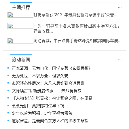
...
主编推荐
打扮家斩获“2021年最具创新力家装平台”荣誉...
一对一辅导前十名大智教育给出高中学习方法，
建议收藏...
潮动蓉城，中石油携手舒达源亮相成都国际车展...
...
滚动新闻
正本清源，无为自化｜国学专著《玄贶思想》
无为处世：不求万全，但求久安
玄贶谈心性层次：从凡人思维到合道思维
文脉续古礼 新册启传承——热烈祝贺玄
【人物专访】张青松：抱守紫金之阳，在周易
烹煮光阴：莫把陈粮过早下锅
少年吃苦为积福，少年享福为留苦
道家智慧，是最契合东方人种的顶级生命指