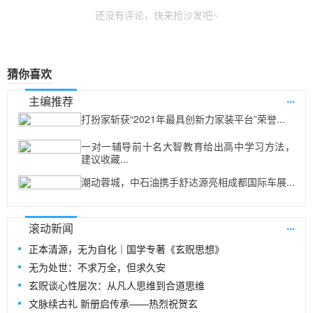
还没有评论，快来抢沙发吧~
猜你喜欢
...
主编推荐
打扮家斩获“2021年最具创新力家装平台”荣誉...
一对一辅导前十名大智教育给出高中学习方法，
建议收藏...
潮动蓉城，中石油携手舒达源亮相成都国际车展...
...
滚动新闻
正本清源，无为自化｜国学专著《玄贶思想》
无为处世：不求万全，但求久安
玄贶谈心性层次：从凡人思维到合道思维
文脉续古礼 新册启传承——热烈祝贺玄