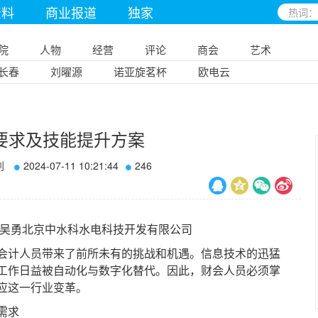
资料
商业报道
独家
院
人物
经营
评论
商会
艺术
长春
刘曜源
诺亚旋茗杯
欧电云
要求及技能提升方案
刊
2024-07-11 10:21:44
246
吴勇北京中水科水电科技开发有限公司
计人员带来了前所未有的挑战和机遇。信息技术的迅猛
工作日益被自动化与数字化替代。因此，财会人员必须掌
应这一行业变革。
需求