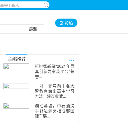
投稿
最新
...
主编推荐
打扮家斩获“2021年最
具创新力家装平台”荣
誉...
一对一辅导前十名大
智教育给出高中学习
方法，建议收藏...
潮动蓉城，中石油携
手舒达源亮相成都国
际车展...