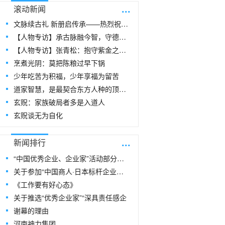
...
滚动新闻
文脉续古礼 新册启传承——热烈祝贺玄
【人物专访】承古脉融今智，守德心安人居
【人物专访】张青松：抱守紫金之阳，在周易
烹煮光阴：莫把陈粮过早下锅
少年吃苦为积福，少年享福为留苦
道家智慧，是最契合东方人种的顶级生命指
玄贶：家族破局者多是入道人
玄贶谈无为自化
...
新闻排行
“中国优秀企业、企业家”活动部分风采
关于参加“中国商人·日本标杆企业研修
《工作要有好心态》
关于推选“优秀企业家”“深具责任感企
谢幕的理由
河南神力集团