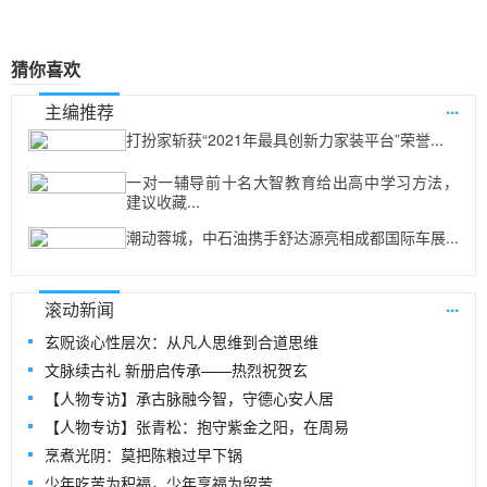
猜你喜欢
...
主编推荐
打扮家斩获“2021年最具创新力家装平台”荣誉...
一对一辅导前十名大智教育给出高中学习方法，
建议收藏...
潮动蓉城，中石油携手舒达源亮相成都国际车展...
...
滚动新闻
玄贶谈心性层次：从凡人思维到合道思维
文脉续古礼 新册启传承——热烈祝贺玄
【人物专访】承古脉融今智，守德心安人居
【人物专访】张青松：抱守紫金之阳，在周易
烹煮光阴：莫把陈粮过早下锅
少年吃苦为积福，少年享福为留苦