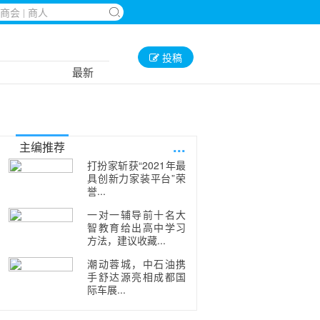
投稿
最新
...
主编推荐
打扮家斩获“2021年最
具创新力家装平台”荣
誉...
一对一辅导前十名大
智教育给出高中学习
方法，建议收藏...
潮动蓉城，中石油携
手舒达源亮相成都国
际车展...