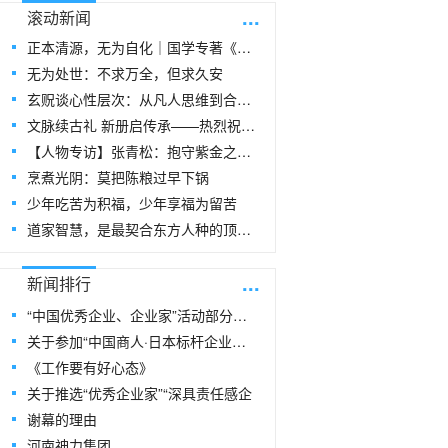
...
滚动新闻
正本清源，无为自化｜国学专著《玄贶思想》
无为处世：不求万全，但求久安
玄贶谈心性层次：从凡人思维到合道思维
文脉续古礼 新册启传承——热烈祝贺玄
【人物专访】张青松：抱守紫金之阳，在周易
烹煮光阴：莫把陈粮过早下锅
少年吃苦为积福，少年享福为留苦
道家智慧，是最契合东方人种的顶级生命指
...
新闻排行
“中国优秀企业、企业家”活动部分风采
关于参加“中国商人·日本标杆企业研修
《工作要有好心态》
关于推选“优秀企业家”“深具责任感企
谢幕的理由
河南神力集团