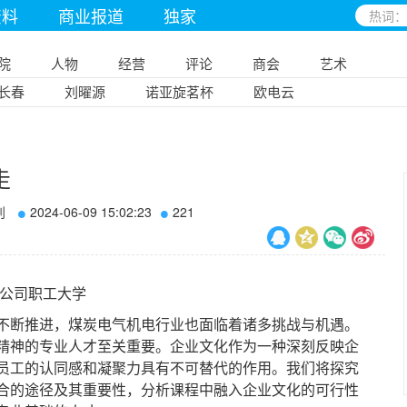
资料
商业报道
独家
院
人物
经营
评论
商会
艺术
长春
刘曜源
诺亚旋茗杯
欧电云
走
刊
2024-06-09 15:02:23
221
公司职工大学
断推进，煤炭电气机电行业也面临着诸多挑战与机遇。
精神的专业人才至关重要。企业文化作为一种深刻反映企
员工的认同感和凝聚力具有不可替代的作用。我们将探究
合的途径及其重要性，分析课程中融入企业文化的可行性