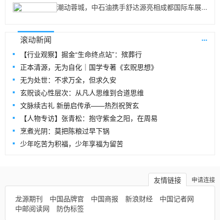
潮动蓉城，中石油携手舒达源亮相成都国际车展...
...
滚动新闻
【行业观察】掘金“生命终点站”：殡葬行
正本清源，无为自化｜国学专著《玄贶思想》
无为处世：不求万全，但求久安
玄贶谈心性层次：从凡人思维到合道思维
文脉续古礼 新册启传承——热烈祝贺玄
【人物专访】张青松：抱守紫金之阳，在周易
烹煮光阴：莫把陈粮过早下锅
少年吃苦为积福，少年享福为留苦
友情链接
申请连接
龙源期刊
中国品牌官
中国商报
新浪财经
中国记者网
中邮阅读网
防伪标签