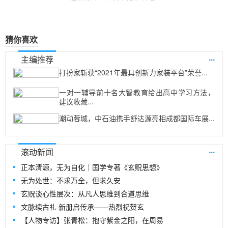
猜你喜欢
...
主编推荐
打扮家斩获“2021年最具创新力家装平台”荣誉...
一对一辅导前十名大智教育给出高中学习方法，
建议收藏...
潮动蓉城，中石油携手舒达源亮相成都国际车展...
...
滚动新闻
正本清源，无为自化｜国学专著《玄贶思想》
无为处世：不求万全，但求久安
玄贶谈心性层次：从凡人思维到合道思维
文脉续古礼 新册启传承——热烈祝贺玄
【人物专访】张青松：抱守紫金之阳，在周易