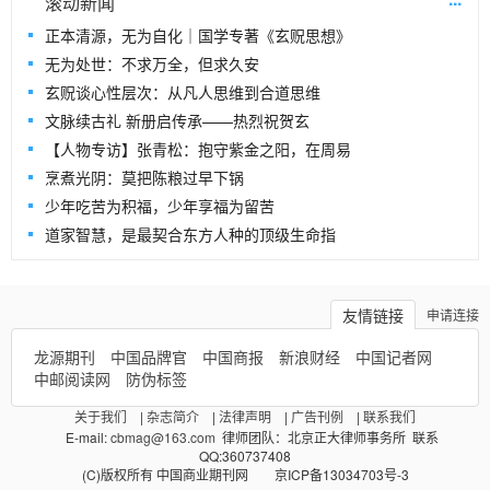
滚动新闻
正本清源，无为自化｜国学专著《玄贶思想》
无为处世：不求万全，但求久安
玄贶谈心性层次：从凡人思维到合道思维
文脉续古礼 新册启传承——热烈祝贺玄
【人物专访】张青松：抱守紫金之阳，在周易
烹煮光阴：莫把陈粮过早下锅
少年吃苦为积福，少年享福为留苦
道家智慧，是最契合东方人种的顶级生命指
友情链接
申请连接
龙源期刊
中国品牌官
中国商报
新浪财经
中国记者网
中邮阅读网
防伪标签
关于我们
|
杂志简介
|
法律声明
|
广告刊例
|
联系我们
E-mail:
cbmag@163.com
律师团队：北京正大律师事务所 联系
QQ:360737408
(C)版权所有 中国商业期刊网 京ICP备13034703号-3