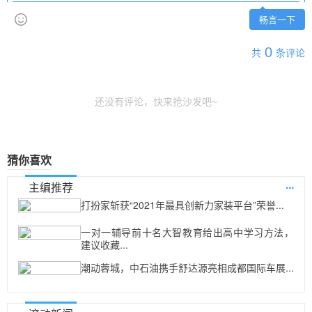
畅言一下
0
共
条评论
还没有评论，快来抢沙发吧~
猜你喜欢
...
主编推荐
打扮家斩获“2021年最具创新力家装平台”荣誉...
一对一辅导前十名大智教育给出高中学习方法，
建议收藏...
潮动蓉城，中石油携手舒达源亮相成都国际车展...
...