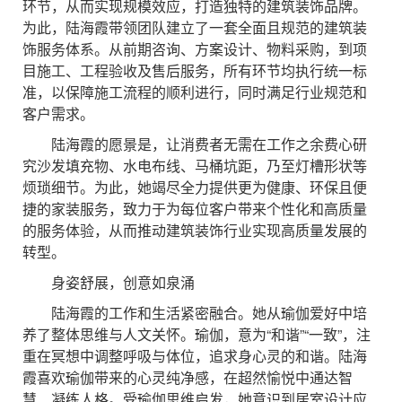
环节，从而实现规模效应，打造独特的建筑装饰品牌。
为此，陆海霞带领团队建立了一套全面且规范的建筑装
饰服务体系。从前期咨询、方案设计、物料采购，到项
目施工、工程验收及售后服务，所有环节均执行统一标
准，以保障施工流程的顺利进行，同时满足行业规范和
客户需求。
陆海霞的愿景是，让消费者无需在工作之余费心研
究沙发填充物、水电布线、马桶坑距，乃至灯槽形状等
烦琐细节。为此，她竭尽全力提供更为健康、环保且便
捷的家装服务，致力于为每位客户带来个性化和高质量
的服务体验，从而推动建筑装饰行业实现高质量发展的
转型。
身姿舒展，创意如泉涌
陆海霞的工作和生活紧密融合。她从瑜伽爱好中培
养了整体思维与人文关怀。瑜伽，意为“和谐”“一致”，注
重在冥想中调整呼吸与体位，追求身心灵的和谐。陆海
霞喜欢瑜伽带来的心灵纯净感，在超然愉悦中通达智
慧、凝练人格。受瑜伽思维启发，她意识到居室设计应