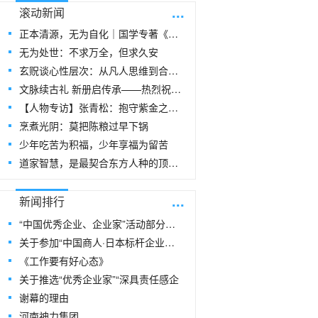
...
滚动新闻
正本清源，无为自化｜国学专著《玄贶思想》
无为处世：不求万全，但求久安
玄贶谈心性层次：从凡人思维到合道思维
文脉续古礼 新册启传承——热烈祝贺玄
【人物专访】张青松：抱守紫金之阳，在周易
烹煮光阴：莫把陈粮过早下锅
少年吃苦为积福，少年享福为留苦
道家智慧，是最契合东方人种的顶级生命指
...
新闻排行
“中国优秀企业、企业家”活动部分风采
关于参加“中国商人·日本标杆企业研修
《工作要有好心态》
关于推选“优秀企业家”“深具责任感企
谢幕的理由
河南神力集团