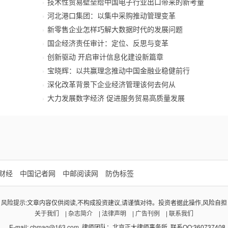
技术性贸易壁垒给中国电子行业出口带来的新考量
河北港口集团：以集中采购推动管理变革
新零售企业怎样巧解大数据时代的发展问题
国企经济责任审计：定位、反思与变革
创新驱动 开启审计信息化建设新篇章
宝晓辉：以共赢理念推动中国金融业稳健前行
深化改革背景下企业经济管理该何去何从
大力发展数字经济 促进服务贸易高质量发展
财经
中国记者网
中邮阅读网
防伪标签
风险提示:文章内容仅供阅读,不构成投资建议,请谨慎对待。投资者据此操作,风险自担
关于我们
|
杂志简介
|
法律声明
|
广告刊例
|
联系我们
E-mail:
cbmag@163.com
律师团队：北京正大律师事务所 联系QQ:360737408