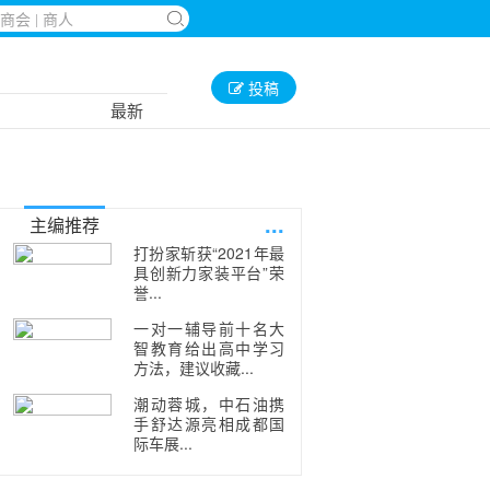
投稿
最新
...
主编推荐
打扮家斩获“2021年最
具创新力家装平台”荣
誉...
一对一辅导前十名大
智教育给出高中学习
方法，建议收藏...
潮动蓉城，中石油携
手舒达源亮相成都国
际车展...