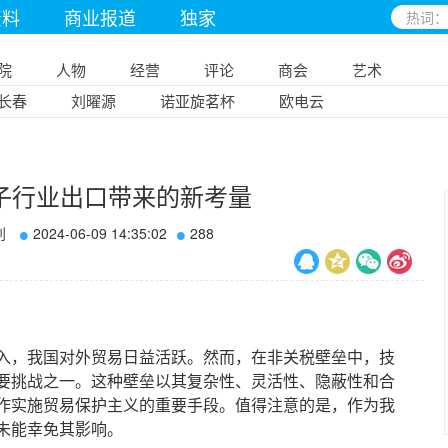
资料
商业报道
独家
院
人物
经营
评论
商会
艺术
长春
刘曜源
诺亚旋茗杯
欧电云
子行业出口带来的新考量
刊
2024-06-09 14:35:02
288
，我国对外贸易日益活跃。然而，在非关税壁垒中，技
要挑战之一。这种壁垒以其复杂性、灵活性、隐蔽性和合
作实施贸易保护主义的重要手段。值得注意的是，作为我
未能幸免其影响。