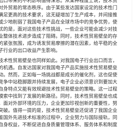
口带来的不利影响值得深思。从某种程度上说，技术贸
对外贸易的常态秩序。由于某些发达国家设定的技术性门
满足更高的技术要求，这无疑增加了生产成本，并间接推
或少地削弱了我国电子产品在全球市场中的竞争优势，使
忧的是，面对这些技术性挑战，一些企业可能会减少对技
业整体技术进步造成了阻碍。同时，技术性贸易壁垒的存
的紧张氛围，成为诱发贸易摩擦的潜在因素，给平稳的全
子行业的出口收益产生影响。
术性贸易壁垒也同样如此。对我国电子行业出口而言，
的机遇。自发达国家对我国电子产品实施技术性贸易壁垒
动。然而，正如每一场挑战都是成长的催化剂，这也促使
竞争中站稳脚跟并持续发展，电子企业必须意识到要加大
自身特点又能有效规避技术性贸易壁垒的策略。这一过程
摸索中找到了发展的新路径。同时，技术性贸易壁垒也成
。面对外部环境的压力，企业更加珍视创新的重要性，努
突破。值得一提的是，技术性贸易壁垒还促进了我国企业
鉴国外先进技术标准的过程中，企业努力与国际接轨，同
自身权益，不断促进自身质量管理体系、服务体系和制度