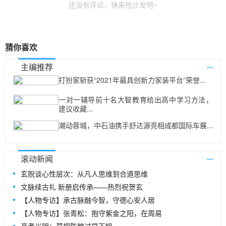
还没有评论，快来抢沙发吧~
猜你喜欢
...
主编推荐
打扮家斩获“2021年最具创新力家装平台”荣誉...
一对一辅导前十名大智教育给出高中学习方法，
建议收藏...
潮动蓉城，中石油携手舒达源亮相成都国际车展...
...
滚动新闻
玄贶谈心性层次：从凡人思维到合道思维
文脉续古礼 新册启传承——热烈祝贺玄
【人物专访】承古脉融今智，守德心安人居
【人物专访】张青松：抱守紫金之阳，在周易